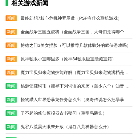
都可以完成，给自己更大的提升空间。
相关游戏新闻
trust便签的亮点
新闻
最终幻想7核心危机神罗屋敷（PSP有什么联机游戏）
1.它可以让你在trust便签这个软件中轻松完成任务，有
效提高你的工作效率，更好的体现你的心情。
新闻
全面战争三国五虎将（全面战争三国，大哥们觉得哪个初始角色最厉害）
2.你心中所有不愉快的感受都可以记录在软件里，保证
新闻
博德之门3美女捏脸（可以推荐几款体验好的武侠游戏吗）
你心情愉快，认真对待日常工作。
新闻
原神独眼小宝哪里多（原神34独眼巨宝隐藏宝箱）
3.有了这个软件，你可以在上面规划你的日常生活。如
果你学习或工作，你可以明智地安排你的时间。
新闻
魔力宝贝归来宠物技能详解（魔力宝贝归来宠物满档是几档）
新闻
桃源记赚铜币（搜寻下列词语的来历（至少六个）知音 汗青 桃李 孩提 古稀 桃园 铜臭 泰山（指岳父） 替罪羊 一字师 三不知 东道主 安乐窝 一言堂乔迁 问津 推敲
新闻
怪物猎人世界恐暴龙任务怎么出（奥奇传说怎么把暴暴龙在超进化里弄出）
新闻
了不起的修仙模拟器古书秘闻（重明鸟装饰）
新闻
鬼谷八荒昊天眼未开放（鬼谷八荒神器怎么开）