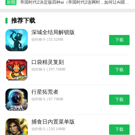
新闻
帝国时代2决定版四种ai（帝国时代2连网时，如何让AI跟别人打，而自己成为旁观者）
推荐下载
深城全结局解锁版
动作格斗 | 53.31MB
下载
口袋精灵复刻
动作格斗 | 297.76MB
下载
行星拓荒者
动作格斗 | 97.79MB
下载
捕食日内置菜单版
动作格斗 | 230.19MB
下载