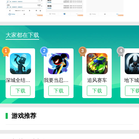
还可以创建自己的模板，让日常任务一目了然。
2.一切都可以完整记录，保证用户隐私。您创建的所有
文档都包含只有您知道的文档密码。
大家都在下载
3.完成日常任务后，还可以在trust便签中为自己的工作
或学习创建相关内容，这样就能取得很好的进步。
1
2
3
4
trust便签的优势
1.是一款可以记录用户日常生活的软件。在这个软件
里，你可以制定你的日常计划。如果是学习或工作，可
深城全结局解锁版
我要当忍者无限金币版
追风赛车
地下城
以合理安排时间。
下载
下载
下载
下
2.它可以让你在trust便签这个软件中轻松完成任务，有
效提高工作效率，更好的体现你的心情。
3.你心中所有不愉快的感受都可以记录在trust便签软件
游戏推荐
里，保证你心情愉快，认真对待每天的工作。
4.在这个软件里，一切都可以合理定制，你安排的一切