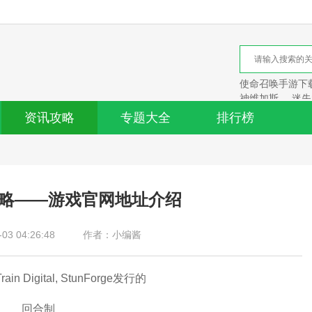
使命召唤手游下
神维加斯
迷失
资讯攻略
专题大全
排行榜
》攻略——游戏官网地址介绍
3 04:26:48
作者：小编酱
n Digital, StunForge发行的
回合制