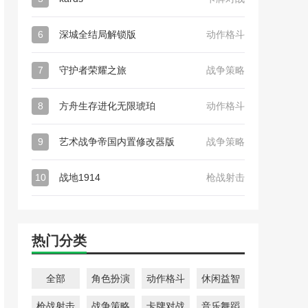
6
深城全结局解锁版
动作格斗
7
守护者荣耀之旅
战争策略
8
方舟生存进化无限琥珀
动作格斗
9
艺术战争帝国内置修改器版
战争策略
10
战地1914
枪战射击
热门分类
全部
角色扮演
动作格斗
休闲益智
枪战射击
战争策略
卡牌对战
音乐舞蹈