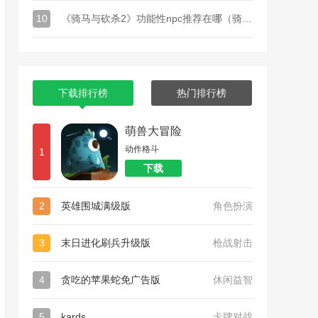
10
《骑马与砍杀2》功能性npc推荐在哪（骑马与砍杀2NPC位置）
下载排行榜
热门排行榜
萌兽大冒险
动作格斗
1
下载
2
英雄围城满级版
角色扮演
3
末日进化刷兵升级版
枪战射击
4
贪吃的苹果蛇免广告版
休闲益智
5
kards
卡牌对战