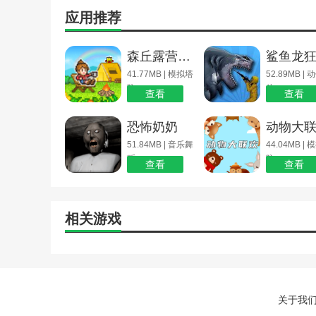
应用推荐
森丘露营地物语
41.77MB | 模拟塔
52.89MB |
防
斗
查看
查看
恐怖奶奶
动物大
51.84MB | 音乐舞
44.04MB |
蹈
防
查看
查看
相关游戏
关于我