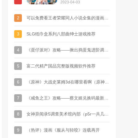
接
2023-04-03
2
可以免费看王者荣耀同人小说全集的漫画软件推荐
3
SLG纸巾盒系列八部曲绅士游戏推荐
4
《蛋仔派对》攻略——揪出捣蛋鬼进阶调查问卷答题答案汇总
5
富二代精产国品完整版视频软件推荐
6
《原神》大战史莱姆3d在哪里看啊（原神史莱姆刷怪路线）
7
《咸鱼之王》攻略——蔡文姬兑换码最新汇总2023
8
女神异闻录5调查美术馆内部（p5r一共几个殿堂）
9
（热评）漫画《服从与轻咬》连载再开