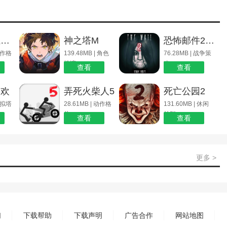
鲨鱼龙狂暴无敌版下载
神之塔M
恐怖邮件2下载_恐怖邮件2
 动作格
139.48MB | 角色
76.28MB | 战争策
扮演
略
查看
查看
联欢
弄死火柴人5
死亡公园2
 模拟塔
28.61MB | 动作格
131.60MB | 休闲
斗
益智
查看
查看
更多 >
们
下载帮助
下载声明
广告合作
网站地图