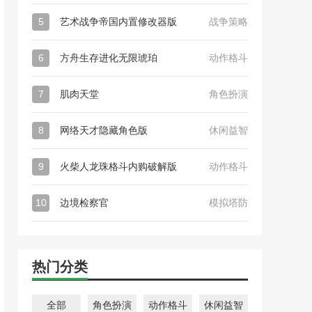
5
艺术战争帝国内置修改器版
战争策略
6
方舟生存进化无限琥珀
动作格斗
7
肌肉天堂
角色扮演
8
网络天才隐藏角色版
休闲益智
9
火柴人龙珠格斗内购破解版
动作格斗
10
边境检察官
模拟塔防
热门分类
全部
角色扮演
动作格斗
休闲益智