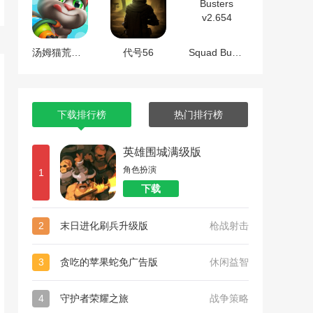
汤姆猫荒野派对
代号56
Squad Busters v2.654
下载排行榜
热门排行榜
英雄围城满级版
角色扮演
1
下载
2
末日进化刷兵升级版
枪战射击
3
贪吃的苹果蛇免广告版
休闲益智
4
守护者荣耀之旅
战争策略