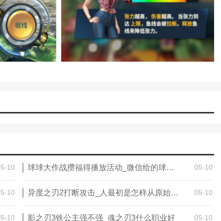
05-10
球球大作战攒福得播放活动_微信给的球球大作战福利肿么用
05-10
05-10
异度之刃2打断攻击_人最初是怎样从原始人进化为人类的
05-10
05-10
影之刃3铁公主强不强_魂之刃3什么职业好
05-10