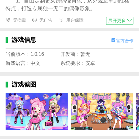
1、自由定制史莱姆偶像角色，从外观造型到性格
特点，打造专属独一无二的偶像形象。
2、精心装饰偶像房间，布置各种可爱家具和装饰
无病毒
无广告
用户保障
展开更多
品，营造温馨舒适的居住环境。
3、带领史莱姆偶像参与舞台表演训练，提升表演
游戏信息
官方合作
技能，在耀眼舞台上展现迷人魅力。
当前版本：1.0.16
开发商：暂无
4、创新的史莱姆偶像题材，打破传统偶像养成框
游戏语言：中文
系统要求：安卓
架，为玩家带来前所未有的新鲜感。
史莱姆公主：偶像人生最新版游戏亮点
游戏截图
1、在定制角色和装饰房间过程中，充分发挥创意
想象，体验到创造带来的满满成就感。
2、看着史莱姆偶像从青涩逐渐成长为舞台巨星，
能深切感受到养成过程的温馨与感动。
3、与游戏中的其他玩家互动交流，分享偶像养成
心得，共同感受偶像世界的欢乐氛围。