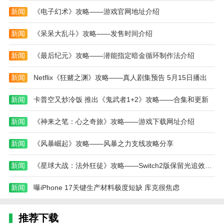
3、点击进入房间后对角色进行装扮。
新闻
《电子幻术》攻略——游戏官网地址介绍
4、选择表情。
新闻
《呆呆大乱斗》攻略——发售时间介绍
5、点击右上角添加人物。
新闻
《最后纪元》攻略——潜能指定暗金循环制作法介绍
6、点击加号创建人物。
7、然后你就可以开始创建自己的原创人物了。
新闻
Netflix《狂赌之渊》攻略——真人剧集预告 5月15日播出
8、创建好之后点击左上角的勾就可以保存人物装
新闻
卡普空又炒冷饭 推出《鬼武者1+2》攻略——合集和更新
扮了，后面玩家们可以去解锁更多的装扮来打扮游戏中
的角色。
新闻
《神来之笔：心之奇旅》攻略——游戏下载网址介绍
本站为您提供史莱姆公主：偶像人生 最新版的 手
新闻
《风暴崛起》攻略——风暴之力支线攻略分享
机游戏 ，欢迎大家记住本站网址，本站是您下载安卓
手游app最好的网站！
新闻
《星球大战：法外狂徒》攻略——Switch2版保留光追效果 但当前性能表现堪忧
热门搜索:
世界末日生存游戏攻略破解版(世界末日生存破解版最新
新闻
曝iPhone 17关键生产材料极度短缺 库克很焦虑
版无限金币下载)
模拟冒险角色游戏攻略(冒险世界手游人物攻略)
野外生存的世界游戏攻略综合篇(模拟野外生存游戏大全)
推荐下载