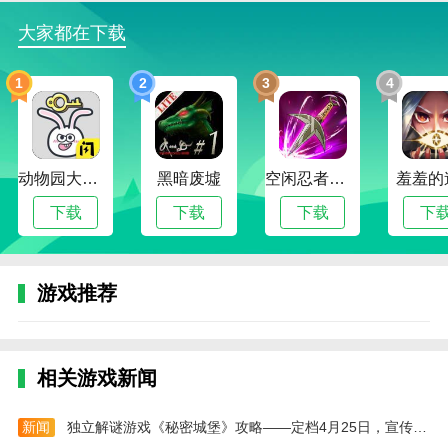
4、丰富的装扮系统和舞台表演玩法，满足玩家对
大家都在下载
角色定制和舞台展示的双重需求。
史莱姆公主：偶像人生最新版游戏说明
1
2
3
4
1、游戏还设有专门的更衣室，可立即更换服装和
造型，还有一个深度角色创建器，可让您自定义发型、
面部特征、肤色、妆容等，以设计您理想的偶像！
动物园大冒险
黑暗废墟
空闲忍者传奇
羞羞的
2、投入甜蜜的梦想、自我表达和创造力之旅!设计
下载
下载
下载
下
角色之间独特的互动，编写您自己的偶像故事。
3、通过多点触控支持，与朋友一起玩，一起拍
照，捕捉每一个闪耀的时刻！
游戏推荐
史莱姆公主：偶像人生最新版游戏怎么玩
1、进入游戏点击中间的符号开始。
相关游戏新闻
2、在开始后你可以看到游戏的最新活动，点击叉
关闭。
新闻
独立解谜游戏《秘密城堡》攻略——定档4月25日，宣传片发布