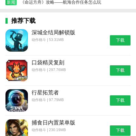
新闻
《命运方舟》攻略——航海合作任务怎么玩
推荐下载
深城全结局解锁版
动作格斗 | 53.31MB
下载
口袋精灵复刻
动作格斗 | 297.76MB
下载
行星拓荒者
动作格斗 | 97.79MB
下载
捕食日内置菜单版
动作格斗 | 230.19MB
下载