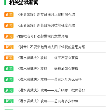
相关游戏新闻
精彩新闻热点。
2.个性化推荐。瓷都德化软件可以为您推荐最新资讯，
新闻
《王者荣耀》新英雄海月上线时间介绍
让您看到更多精彩内容。
新闻
《王者荣耀》新英雄海月技能强度介绍
3.交互式评论，支持多条评论。可以和大家在线聊天，
交流讨论话题。
新闻
钓鱼吧老哥什么都懂梗的意思介绍
4.现在的政党建设，最新的政治内容，可以随时关注政
新闻
《抖音》不要穿包臀裙去图书馆梗的意思介绍
府政策。
编辑推荐
新闻
《潜水员戴夫》攻略——红宝石怎么获得
鹤山新闻:不用担心错过任何热点新闻。他们可以阅读
新闻
《潜水员戴夫》攻略——橄榄油怎么获得
实时热点，实时社会话题和信息全面的热点。用户可以
在平台上查看各种观点，在互动广场上发布热点话题。
新闻
《潜水员戴夫》攻略——蛋黄水母怎么获得
触电新闻:用户可以实时获得最新新闻的最新推荐。这
新闻
《潜水员戴夫》攻略——先升级哪一把武器好
个软件不仅提供新闻，还提供视频内容供用户选择在线
观看，所以对于想要实时了解最新新闻的用户来说是一
新闻
《潜水员戴夫》攻略——总共有多少种鱼
个非常好的平台。