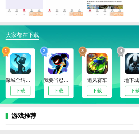
点，每天更新最新的新闻报道。
2.足不出户就能轻松看到各种最新资讯和世界。软件上
有很多信息。
大家都在下载
3.瓷都德化软件包括新闻、党建、时事、生活、旅游、
短片等。内容精彩多样。
1
2
3
4
瓷都德化函数
1.生活娱乐。软件有和生活相关的娱乐服务，吃喝玩
乐，看电影，吃饭。
深城全结局解锁版
我要当忍者无限金币版
追风赛车
地下城
2.申请各种社区服务，瓷都德化支持在线查询，办理各
下载
下载
下载
下
种业务，非常方便。
3.公共服务，包括电视广播、精彩视频、电话充值、公
用事业等。，业务范围很广。
游戏推荐
瓷都德化亮点
1.新闻阅读，在线新闻阅读，每日阅读，实时更新各种