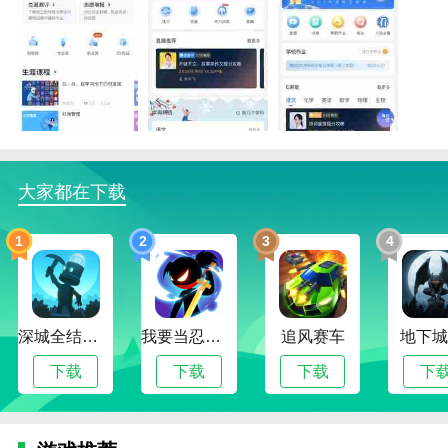
1.学习支持随时随地可用。对于用户来说，进入软件学
习非常自由、轻松、简单。
2.升学e网通会员激活码是一款可以轻松提升用户移动
免费在线学习体验的软件。用户可以使用该软件。
3.随时进行各科在线学习辅导，非常方便实用。基本上
各种学习资源都能在软件里找到。
大家都在下载
升学e网通会员激活码优势
1.如果用户需要复习提高，升学e网通会员激活码可以
1
2
3
4
用软件记录自己的学习情况，比如累计学习时间。
2.你也可以用这个软件参加这个软件专门做的模拟测
试。这里有很多模拟考试，包括英语专业的雅思(英语
深城全结局解锁版
我要当忍者无限金币版
追风赛车
地下城
四八级)。
下载
下载
下载
下
3.软件方面的教学也会根据不同的类型进行分类，比如
口语、语法、听力、词汇等。用户可以自行选择。
4、升学e网通会员激活码这个软件可以根据你的喜好学