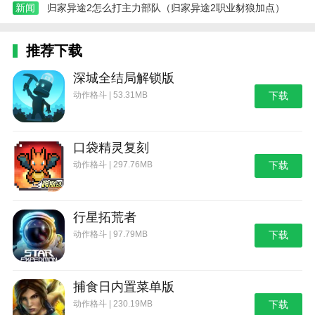
新闻
归家异途2怎么打主力部队（归家异途2职业豺狼加点）
推荐下载
深城全结局解锁版
动作格斗 | 53.31MB
下载
口袋精灵复刻
动作格斗 | 297.76MB
下载
行星拓荒者
动作格斗 | 97.79MB
下载
捕食日内置菜单版
动作格斗 | 230.19MB
下载