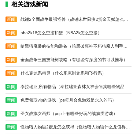
相关游戏新闻
新闻
战锤2全面战争最强怪兽（战锤末世鼠疫2赏金天赋怎么点）
新闻
nba2k18怎么空接扣篮（NBA2k怎么空接）
新闻
暗黑猎魔带的技能和装备（暗黑破坏神不朽猎魔人副手选择）
新闻
全面战争三国技能树攻略（有哪些有深度的书可以推荐）
新闻
什么克龙系精灵（什么系克制龙系和飞行系）
新闻
泰拉瑞亚,所有物品（泰拉瑞亚森林女神会售卖哪些物品 介绍讲解）
新闻
免费领取vip的游戏（ps每月会免游戏是永久的吗）
新闻
圣女战旗女画师（psp上有哪些好玩的战旗类游戏）
新闻
怪物猎人物语2轰龙怎么获得（怪物猎人物语什么龙值得培养）