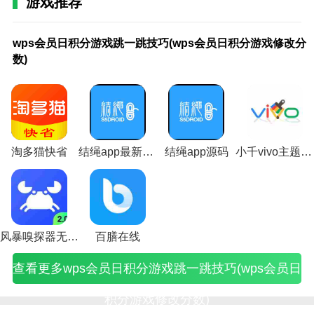
游戏推荐
习英语。这里的教学非常专业。
wps
火
wps
火
轩
轩
apex
ps5
fifa22会
xboxonexgp
ps4
会员
影
会员
影
辕
辕
会员
国
员
会员怎么买
会
升学e网通会员激活码函数
wps会员日积分游戏跳一跳技巧(wps会员日积分游戏修改分
日积
忍
日积
忍
传
传
怎么
服
(FIFA22
(xboxonex
员
数)
1.升学e网通会员激活码很多用户都感受到了这个软件
分游
者
分游
者
奇
奇
领
免
会员免
会员)
有
戏跳
手
戏跳
手
心
心
(apex
费
费组合
必
的魅力。通过免费学习，你可以在许多科目上取得进
一跳
游
一跳
游
悦
悦
英雄
会
包哪里
要
步。
技巧
攻
技巧
攻
(轩
礼
会员
员
兑换)
开
(wps
略
(wps
略
辕
包
礼包
(ps5
吗
会员
会
跳一
会
传
(轩
怎么
国
(ps4
2.体验丰富的智能语音交互，学习全面的知识，非常全
日积
员
跳技
员
奇
辕
领)
服
会
面的科目设计，让每个人都有进步。
分游
(火
巧)
(火
心
传
会
员
淘多猫快省
结绳app最新版本
结绳app源码
小千vivo主题助手内测版下载
戏修
影
影
悦
奇
员
有
3.教学模式很多，师资力量也很有保障。选择我们喜欢
改分
忍
忍
会
心
价
必
(
数)
者
者
员)
悦
格)
要
的。有很多志同道合的朋友。
手
手
会
开
游
游
员)
吗
vip)
会
苹
员
果)
风暴嗅探器无敌版
百膳在线
价
格)
查看更多wps会员日积分游戏跳一跳技巧(wps会员日
换
积分游戏修改分数)