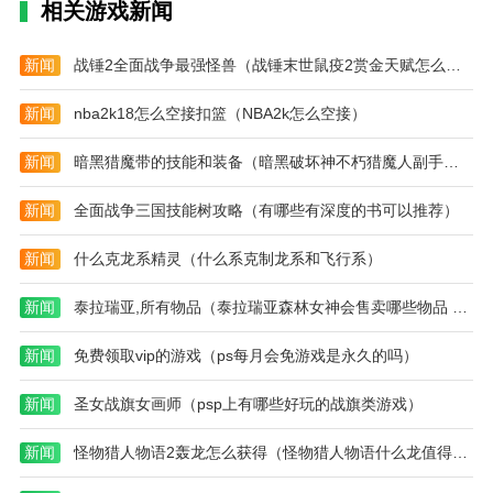
相关游戏新闻
2.是一款专门提供电子商务服务的购物软件。你可以通
过软件购买许多东西和许多不同的商品。
新闻
战锤2全面战争最强怪兽（战锤末世鼠疫2赏金天赋怎么点）
3.还有专门的团购服务，和别人一起购物更划算。它还
会每天给你推荐很多性价比高的东西。可以选择什么时
新闻
nba2k18怎么空接扣篮（NBA2k怎么空接）
候买，也可以直接搜索找到想买的东西。
新闻
暗黑猎魔带的技能和装备（暗黑破坏神不朽猎魔人副手选择）
4.专业团队精选上万款优惠商品，618返利让你选择下
单。可以毫不犹豫的直接买。
新闻
全面战争三国技能树攻略（有哪些有深度的书可以推荐）
新闻
什么克龙系精灵（什么系克制龙系和飞行系）
新闻
泰拉瑞亚,所有物品（泰拉瑞亚森林女神会售卖哪些物品 介绍讲解）
新闻
免费领取vip的游戏（ps每月会免游戏是永久的吗）
新闻
圣女战旗女画师（psp上有哪些好玩的战旗类游戏）
新闻
怪物猎人物语2轰龙怎么获得（怪物猎人物语什么龙值得培养）