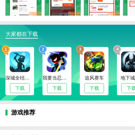
2.618返利可以省不少钱，新用户也可以有机会在零元
区买东西。
3.可以放心超低价格下单。你也可以和你的朋友分享商
大家都在下载
品或优惠券。
618返利优势
1
2
3
4
1.每天都有一些专属的通关活动618返利供每一位消费
者参与。
2.平台是精心挑选的同城优质商家，然后你就可以体验
深城全结局解锁版
我要当忍者无限金币版
追风赛车
地下城
同城便捷购物了。
下载
下载
下载
下
3.包含各类商品，在手机上可以清晰搜索找到，享受一
键下单和体验。
618返利函数
游戏推荐
1.朋友收到奖励后，还可以获得额外奖励。618返利是
一款超级实惠的网购软件。