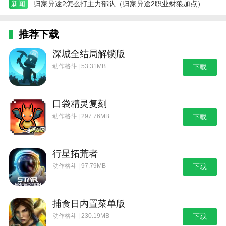
新闻
归家异途2怎么打主力部队（归家异途2职业豺狼加点）
推荐下载
深城全结局解锁版
动作格斗 | 53.31MB
下载
口袋精灵复刻
动作格斗 | 297.76MB
下载
行星拓荒者
动作格斗 | 97.79MB
下载
捕食日内置菜单版
动作格斗 | 230.19MB
下载