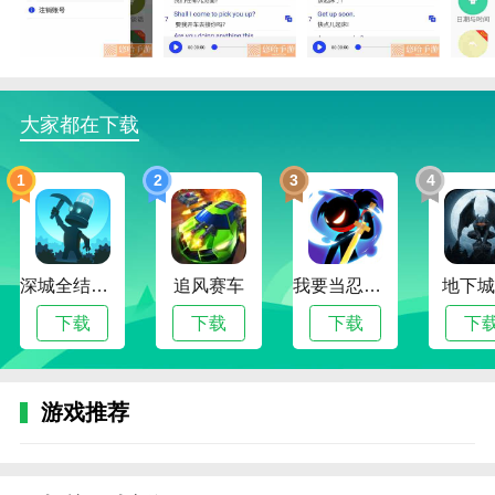
资料。在这里可以快速回答问题。
2.查各种优质真题信息，英语学习助手轻松提高速度和
准确率。
大家都在下载
3.有很多实用的资料可以让你快速提高成绩，感受优质
资料带来的高效复习体验。如果喜欢，请赶紧下载。
1
2
3
4
英语学习助手优势
1.它是一款英语辅导软件，可以帮助用户快速轻松地学
习英语，掌握每个英语单词的知识和含义。
深城全结局解锁版
追风赛车
我要当忍者无限金币版
地下城
2.快速入门，掌握新内容。英语学习助手适合每一个想
下载
下载
下载
下
提高英语的初学者和用户。
3.英语学习助手平台上有很多英文短句，生成了相应的
模块。英语内容可以在不同的场景中学习。
游戏推荐
英语学习助手函数
1.考研英语教学有很多资料，不管是刷题还是出题，都