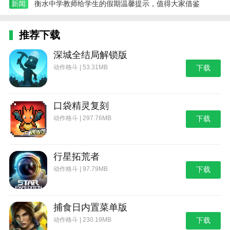
新闻
衡水中学教师给学生的假期温馨提示，值得大家借鉴
推荐下载
深城全结局解锁版
动作格斗 | 53.31MB
下载
口袋精灵复刻
动作格斗 | 297.76MB
下载
行星拓荒者
动作格斗 | 97.79MB
下载
捕食日内置菜单版
动作格斗 | 230.19MB
下载