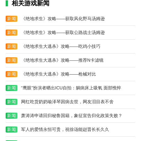
相关游戏新闻
很实用。
2.英语学习助手有很多题库资源，让你在这里自由练
新闻
《绝地求生》攻略——获取风化野马汤姆逊
习，提高速度和准确率。
新闻
《绝地求生》攻略——获取公路战士汤姆逊
3.英语学习助手软件帮助用户在线阅读各类英文文章，
软件每天都有新内容更新。
新闻
《绝地求生大逃杀》攻略——吃鸡小技巧
4.用户可以更好地利用新颖的内容，时钟学习可以帮助
新闻
《绝地求生大逃杀》攻略——推荐N卡滤镜
用户根据自己的学习计划更好地完成相关内容。
新闻
《绝地求生大逃杀》攻略——枪械对比
新闻
“鹰眼”扮演者晒出ICU自拍：躺病床上吸氧 面部憔悴
新闻
网红吃货奶奶喻泽琴因病去世，网友泪目表不舍
新闻
萧涛涛申请回归秘鲁国籍，象征宣告归化政策失败？
新闻
军人的爱情永恒可贵，祝徐诣能赵晋长长久久