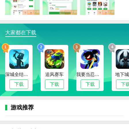
1.走在豌豆荚无广告版APP里给你提供了更多的资源。
你可以随时从这里下载软件。
2.软件中的附加功能完全是每个人都可以使用的，同样
可以提供的功能也非常好用。
大家都在下载
3.在线预购游戏，搜索即将上线的网游资源，一键预购
游戏，网游自动下载到手机上。
1
2
3
4
豌豆荚无广告版亮点
1.豌豆荚无广告版提供的各种应用都进行了详细的分
类，方便用户在这个app中选择和查找。
深城全结局解锁版
追风赛车
我要当忍者无限金币版
地下城
2.还可以得到更好的服务。可以直接搜索所需软件，实
下载
下载
下载
下
现一键下载服务。
3.豌豆荚无广告版在app中，每天都会提供最新的软
件，让用户获得更多的资源。
游戏推荐
豌豆荚无广告版描述
1.可以下载海量游戏资源和手机应用，都是正版应用，