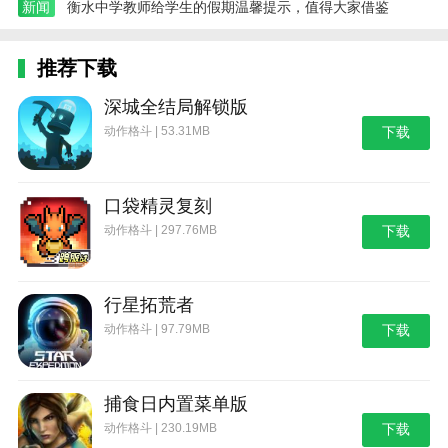
新闻
衡水中学教师给学生的假期温馨提示，值得大家借鉴
推荐下载
深城全结局解锁版
动作格斗 | 53.31MB
下载
口袋精灵复刻
动作格斗 | 297.76MB
下载
行星拓荒者
动作格斗 | 97.79MB
下载
捕食日内置菜单版
动作格斗 | 230.19MB
下载