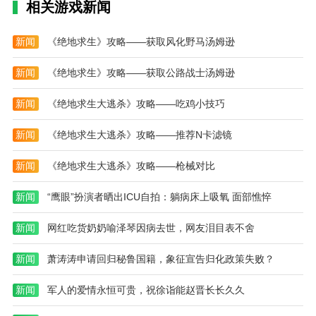
相关游戏新闻
环保安全可靠。可以更放心的下载使用。
2.按类别对应用程序和游戏进行分类。点击一个类别，
新闻
《绝地求生》攻略——获取风化野马汤姆逊
查找同一类别的游戏，并探索其他类似的游戏或软件。
新闻
《绝地求生》攻略——获取公路战士汤姆逊
3.这个应用程序中有一个强大的搜索服务。在线搜索，
找到您需要的应用程序。需要的时候可以直接搜索找
新闻
《绝地求生大逃杀》攻略——吃鸡小技巧
到。
新闻
《绝地求生大逃杀》攻略——推荐N卡滤镜
新闻
《绝地求生大逃杀》攻略——枪械对比
新闻
“鹰眼”扮演者晒出ICU自拍：躺病床上吸氧 面部憔悴
新闻
网红吃货奶奶喻泽琴因病去世，网友泪目表不舍
新闻
萧涛涛申请回归秘鲁国籍，象征宣告归化政策失败？
新闻
军人的爱情永恒可贵，祝徐诣能赵晋长长久久