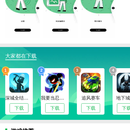
羞草编辑优势
1.音频剪切和音频剪切区域可以在线定制。挖掘人像中
的形象，有助于获取必要的素材。
2.添加字幕。羞草编辑你可以在里面添加自己的字幕内
容，编辑起来会更简单方便。
大家都在下载
3.视频连接可以简单地将多个视频连接在一起，连接完
成后视频的处理速度会更快。
1
2
3
4
4.添加一个水印，在视频中添加自己的水印图案，可以
有效放置别人窃取的他人个人视频。
羞草编辑亮点
深城全结局解锁版
我要当忍者无限金币版
追风赛车
地下城
1.功能免费。平台内所有功能都是免费的。你可以随时
下载
下载
下载
下
在这里操作任何你想用的功能。
2.快速编辑。你可以用软件快速编辑你的照片，只需要
简单的几个步骤就可以完成。