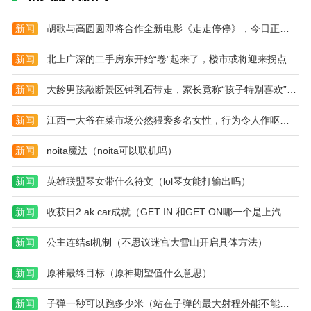
人)
表
能
因)
格)
阅
读
新闻
胡歌与高圆圆即将合作全新电影《走走停停》，今日正式开机（2023胡歌走走停停）
不
能
新闻
北上广深的二手房东开始“卷”起来了，楼市或将迎来拐点（2023二手房楼市）
编
辑
怎
新闻
大龄男孩敲断景区钟乳石带走，家长竟称“孩子特别喜欢”（2023钟乳石被破坏）
么
办)
新闻
江西一大爷在菜市场公然猥亵多名女性，行为令人作呕（2023江西大爷猥亵）
新闻
noita魔法（noita可以联机吗）
新闻
英雄联盟琴女带什么符文（lol琴女能打输出吗）
新闻
收获日2 ak car成就（GET IN 和GET ON哪一个是上汽车）
新闻
公主连结sl机制（不思议迷宫大雪山开启具体方法）
新闻
原神最终目标（原神期望值什么意思）
新闻
子弹一秒可以跑多少米（站在子弹的最大射程外能不能看见子弹落在脚下）