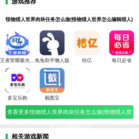
游戏推荐
3.分享结果。羞草编辑与他人分享您的结果，以便他人
怪
游
游
关
异
异
《明
钉
爱
cad
石
nicelabel
咪
钉
钉
视
可以看到您的视频结果。
物
戏
戏
于
常
常
日方
钉
奇
看
墨
怎么编辑
咕
钉
钉
频
怪物猎人世界肉块任务怎么做(怪物猎人世界怎么编辑猎人)
猎
编
编
跑
编
编
舟》
电
艺
图
文
标签序列
阅
怎
文
编
人
辑
辑
酷
辑
辑
怎么
脑
小
王
档
号打印
读
么
件
辑
羞草编辑评论
世
面
面
游
游
游
在好
版
说
能
设
(nicelabel
的
取
在
王
1.图像剪辑您可以随时剪辑自己的图像。帮助用户剪辑
界
试
试
戏
戏
戏
友界
在
怎
修
置
使用教程)
编
消
线
怎
肉
技
技
编
通
通
面编
线
么
改
字
辑
筛
编
么
图像非常简单。
块
巧
巧
程
关
关
辑自
编
写
图
体
(咪
选
辑
编
任
(游
(游
资
攻
攻
己的
辑
小
纸
之
咕
(钉
打
辑
2.图像合成。用户还可以导入多个图像进行合成，这有
务
戏
戏
料
略
略
名片
表
说
吗
后
阅
钉
不
视
王者荣耀极光辅助
兔兔助手懒人版
桔亿
每日必省
怎
编
剧
(源
(异
(异
(明
格
(爱
(cad
自
读
筛
了
频
助于创建新的图像。
么
辑
情
码
常
常
日方
怎
奇
看
己
编
选
勾
(视
做
面
策
编
游
自
舟在
么
艺
图
又
辑
怎
(钉
频
3.分享照片。羞草编辑拍完照片，可以分享给好友。你
(怪
试
划
辑
戏
制
好友
弄
小
王
变
招
么
钉
编
可以找到并使用你需要的照片。
物
技
面
器
教
关
界面
(钉
说
怎
小
聘)
不
在
辑
猎
巧
试
做
程)
卡)
编辑
钉
怎
么
了
影
线
王
人
问
技
简
自己
表
么
编
(自
响
编
怎
多宝乐购
截图宝
世
题)
巧)
单
的名
格
联
辑
己
他
辑
么
界
跑
片)
如
系
文
的
人
打
操
查看更多怪物猎人世界肉块任务怎么做(怪物猎人世
怎
酷
何
编
字
石
编
不
作)
么
游
在
辑)
修
墨
辑)
开
编
戏)
线
改)
文
什
界怎么编辑猎人)
辑
编
档
么
猎
辑
只
原
相关游戏新闻