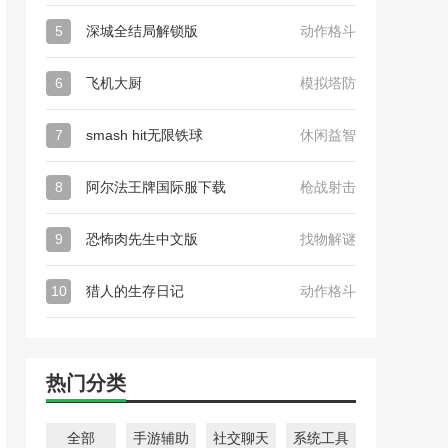
5
深城全结局解锁版
动作格斗
6
飞机大厨
模拟塔防
7
smash hit无限铁球
休闲益智
8
阿尔法王牌国际服下载
枪战射击
9
恐怖肉先生中文版
找物解谜
10
猎人的生存日记
动作格斗
热门分类
全部
手游辅助
社交聊天
系统工具