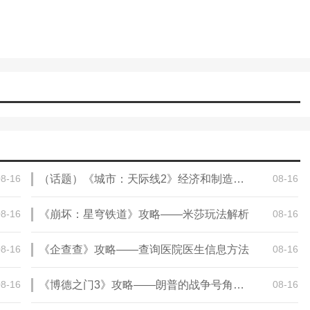
08-16
（话题）《城市：天际线2》经济和制造系统介绍新影像公布！
08-16
08-16
《崩坏：星穹铁道》攻略——米莎玩法解析
08-16
08-16
《企查查》攻略——查询医院医生信息方法
08-16
08-16
《博德之门3》攻略——朗普的战争号角使用次数
08-16