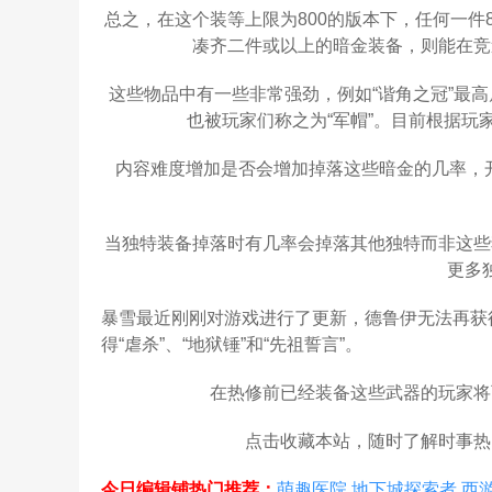
总之，在这个装等上限为800的版本下，任何一件
凑齐二件或以上的暗金装备，则能在竞
这些物品中有一些非常强劲，例如“谐角之冠”最高属
也被玩家们称之为“军帽”。目前根据玩
内容难度增加是否会增加掉落这些暗金的几率，开放
当独特装备掉落时有几率会掉落其他独特而非这些
更多
暴雪最近刚刚对游戏进行了更新，德鲁伊无法再获
得“虐杀”、“地狱锤”和“先祖誓言”。
在热修前已经装备这些武器的玩家将
点击收藏本站，随时了解时事热
今日编辑铺热门推荐：
萌趣医院
地下城探索者
西