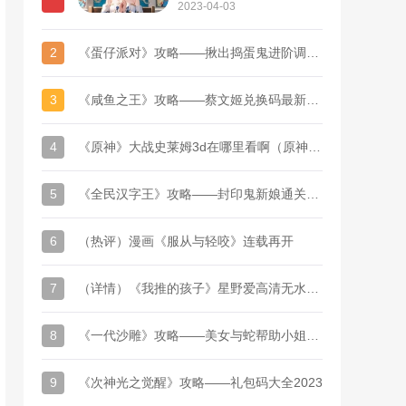
接
2023-04-03
2
《蛋仔派对》攻略——揪出捣蛋鬼进阶调查问卷答题答案汇总
3
《咸鱼之王》攻略——蔡文姬兑换码最新汇总2023
4
《原神》大战史莱姆3d在哪里看啊（原神史莱姆刷怪路线）
5
《全民汉字王》攻略——封印鬼新娘通关攻略
6
（热评）漫画《服从与轻咬》连载再开
7
（详情）《我推的孩子》星野爱高清无水印头像
8
《一代沙雕》攻略——美女与蛇帮助小姐姐度过难关通关攻略
9
《次神光之觉醒》攻略——礼包码大全2023