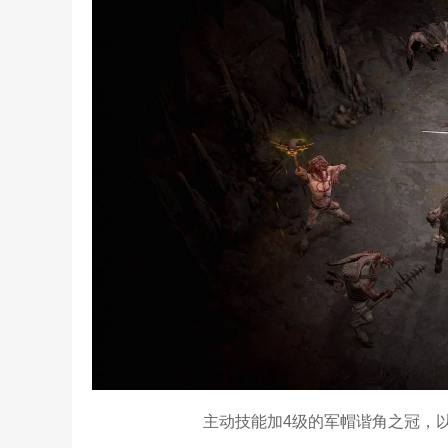
主动技能加4级的军帽谐角之冠，