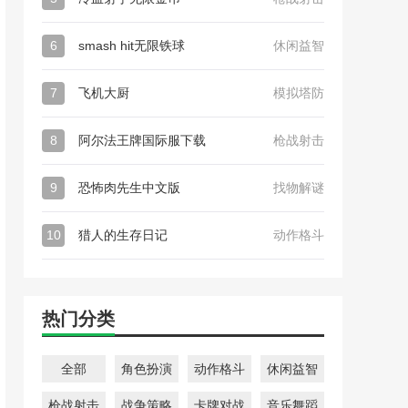
6
smash hit无限铁球
休闲益智
7
飞机大厨
模拟塔防
8
阿尔法王牌国际服下载
枪战射击
9
恐怖肉先生中文版
找物解谜
10
猎人的生存日记
动作格斗
热门分类
全部
角色扮演
动作格斗
休闲益智
枪战射击
战争策略
卡牌对战
音乐舞蹈