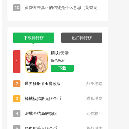
10
黄昏迎来真正的信徒是什么意思（黄昏见证虔诚的信徒原句）
下载排行榜
热门排行榜
肌肉天堂
角色扮演
1
下载
2
世界征服者4r魔改版
战争策略
3
枪械模拟器无限金币
模拟塔防
4
深城全结局解锁版
动作格斗
5
冷血射手无限金币
枪战射击