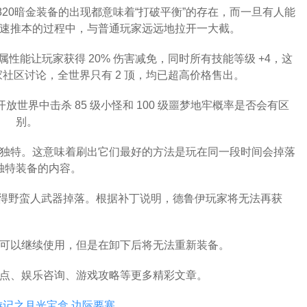
820暗金装备的出现都意味着“打破平衡”的存在，而一旦有人能
速推本的过程中，与普通玩家远远地拉开一大截。
性能让玩家获得 20% 伤害减免，同时所有技能等级 +4，这
家社区讨论，全世界只有 2 顶，均已超高价格售出。
世界中击杀 85 级小怪和 100 级噩梦地牢概率是否会有区
别。
独特。这意味着刷出它们最好的方法是玩在同一段时间会掉落
独特装备的内容。
得野蛮人武器掉落。根据补丁说明，德鲁伊玩家将无法再获
可以继续使用，但是在卸下后将无法重新装备。
点、娱乐咨询、游戏攻略等更多精彩文章。
游记之月光宝盒
边际要塞