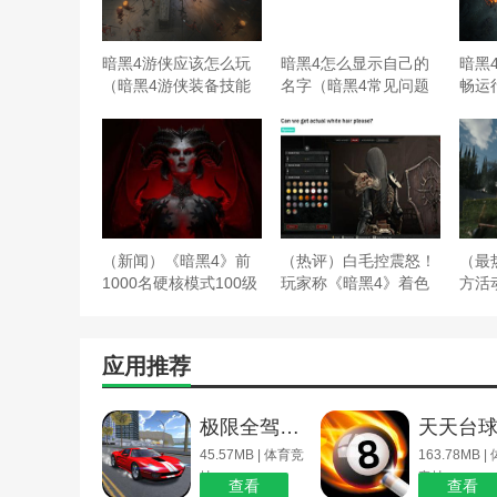
暗黑4游侠应该怎么玩
暗黑4怎么显示自己的
暗黑4
（暗黑4游侠装备技能
名字（暗黑4常见问题
畅运
攻略）
解决方法）
怎么
（新闻）《暗黑4》前
（热评）白毛控震怒！
（最
1000名硬核模式100级
玩家称《暗黑4》着色
方活
可留名莉莉丝雕像
器有问题 白发变灰发
务让
应用推荐
极限全驾驶模拟器
45.57MB | 体育竞
163.78MB |
技
竞技
查看
查看