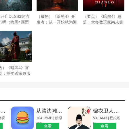
开启DLSS3能流
（最热）《暗黑4》开
（要点）《暗黑4》总
行吗（暗黑4画面
发者：从一开始就为迎
监：大多数玩家尚未完
设置）
合新玩家而设计
成游戏 卡在地牢了
热）《暗黑4》官
动：抽奖送家政服
玩家安心肝
天天台球无限金币钻石
从路边摊到餐厅大亨
锦衣卫人生模拟器
 体育
104.15MB | 模拟
53.16MB | 模拟塔
塔防
防
查看
查看