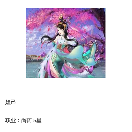
妲己
职业：
尚药 5星