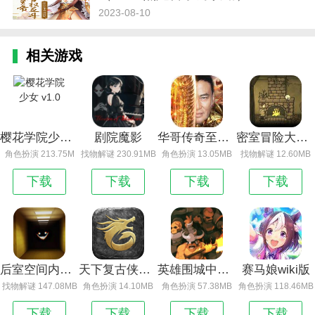
2023-08-10
相关游戏
樱花学院少女 v1.0
剧院魔影
华哥传奇至尊高爆版
密室冒险大逃脱
角色扮演 213.75M
找物解谜 230.91MB
角色扮演 13.05MB
找物解谜 12.60MB
下载
下载
下载
下载
后室空间内置菜单
天下复古侠义九州 官方最新版
英雄围城中文版
赛马娘wiki版
找物解谜 147.08MB
角色扮演 14.10MB
角色扮演 57.38MB
角色扮演 118.46MB
下载
下载
下载
下载