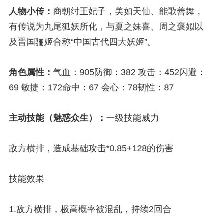
人物小传：
商朝纣王妃子，美如天仙、能歌善舞，
有传说为九尾狐妖所化，与夏之妹喜、周之褒姒以
及晋国骊姬合称“中国古代四大妖姬”。
角色属性：
气血：905防御：382 攻击：452闪避：
69 敏捷：172命中：67 会心：78韧性：87
主动技能（魅惑众生）：
一级技能威力
敌方横排，造成基础攻击*0.85+128的伤害
技能效果
1.敌方横排，极高概率被混乱，持续2回合