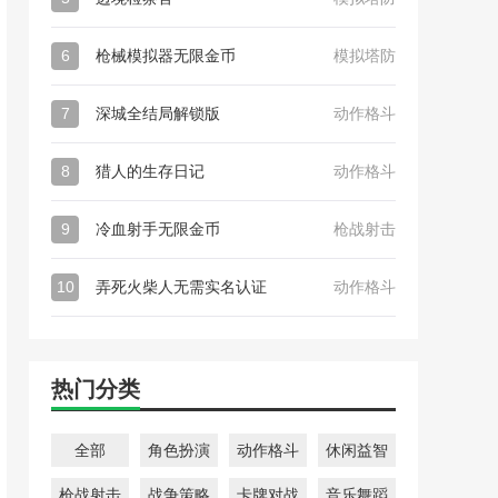
6
枪械模拟器无限金币
模拟塔防
7
深城全结局解锁版
动作格斗
8
猎人的生存日记
动作格斗
9
冷血射手无限金币
枪战射击
10
弄死火柴人无需实名认证
动作格斗
热门分类
全部
角色扮演
动作格斗
休闲益智
枪战射击
战争策略
卡牌对战
音乐舞蹈