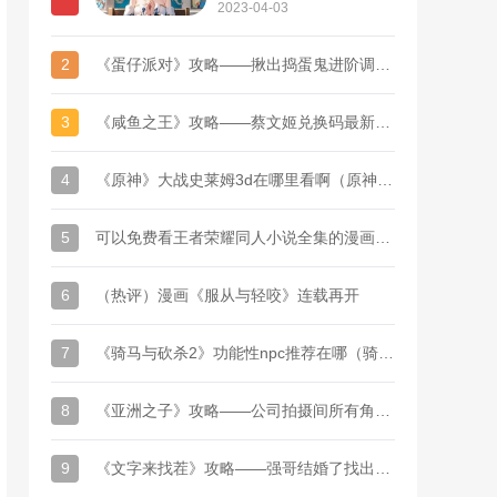
接
2023-04-03
2
《蛋仔派对》攻略——揪出捣蛋鬼进阶调查问卷答题答案汇总
3
《咸鱼之王》攻略——蔡文姬兑换码最新汇总2023
4
《原神》大战史莱姆3d在哪里看啊（原神史莱姆刷怪路线）
5
可以免费看王者荣耀同人小说全集的漫画软件推荐
6
（热评）漫画《服从与轻咬》连载再开
7
《骑马与砍杀2》功能性npc推荐在哪（骑马与砍杀2NPC位置）
8
《亚洲之子》攻略——公司拍摄间所有角色邀请时间是什么时候
9
《文字来找茬》攻略——强哥结婚了找出12处不和谐通关攻略