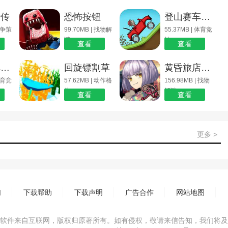
者传
恐怖按钮
登山赛车无敌版
 战争策
99.70MB | 找物解
55.37MB | 体育竞
谜
技
查看
查看
终极赛车模拟器
回旋镖割草
黄昏旅店Renewal 内测版下载
 体育竞
57.62MB | 动作格
156.98MB | 找物
斗
解谜
查看
查看
更多 >
们
下载帮助
下载声明
广告合作
网站地图
软件来自互联网，版权归原著所有。如有侵权，敬请来信告知，我们将及