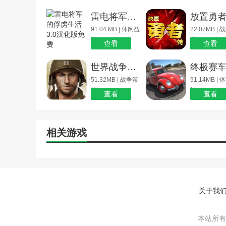
雷电将军的俘虏生活3.0汉化版免费
放置勇
91.04 MB | 休闲益
22.07MB |
智
略
查看
查看
世界战争无敌版
51.32MB | 战争策
91.14MB |
略
技
查看
查看
相关游戏
关于我
本站所有