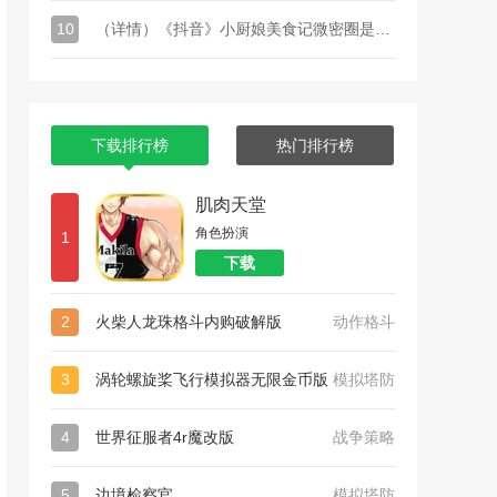
10
（详情）《抖音》小厨娘美食记微密圈是什么梗
下载排行榜
热门排行榜
肌肉天堂
角色扮演
1
下载
2
火柴人龙珠格斗内购破解版
动作格斗
3
涡轮螺旋桨飞行模拟器无限金币版
模拟塔防
4
世界征服者4r魔改版
战争策略
5
边境检察官
模拟塔防