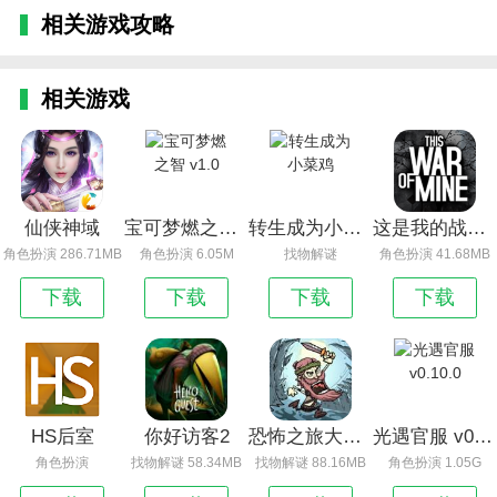
相关游戏攻略
相关游戏
仙侠神域
宝可梦燃之智 v1.0
转生成为小菜鸡
这是我的战争破解版_这是我的战争
角色扮演 286.71MB
角色扮演 6.05M
找物解谜
角色扮演 41.68MB
下载
下载
下载
下载
HS后室
你好访客2
恐怖之旅大冒险免广告版
光遇官服 v0.10.0
角色扮演
找物解谜 58.34MB
找物解谜 88.16MB
角色扮演 1.05G