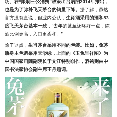
场。
在“限制三公消费”政策出台后的2014年推出，
也是为了弥补飞天茅台的销量下降。
据了解，虽然
官方没有直说，但业内公认，
生肖酒采用的酒和53
度飞天茅台基本一致
，“去年的甚至还略好一点，陈
酒比例更高，入口更柔和。”
除了这点，
生肖茅台采用不同的包装。比如，兔茅
瓶身主色调采用天渺绿，上面的《玉兔呈祥图》为
中国国家画院副院长于文江特别创作，酒铭则由中
国书法家协会副主席王丹题词。