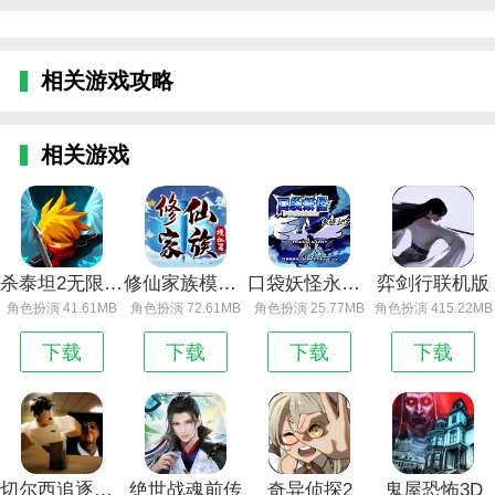
相关游戏攻略
相关游戏
杀泰坦2无限金币钻石版
修仙家族模拟器无限钻石版
口袋妖怪永恒之沫
弈剑行联机版
角色扮演 41.61MB
角色扮演 72.61MB
角色扮演 25.77MB
角色扮演 415.22MB
下载
下载
下载
下载
切尔西追逐测试版
绝世战魂前传
奇异侦探2
鬼屋恐怖3D