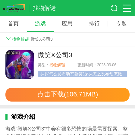
找物解谜
首页
游戏
应用
排行
专题
找物解谜
微笑X公司3
微笑X公司3
类型：
找物解谜
更新时间：2023-03-06
探探怎么发布动态微笑(探探怎么发布动态微
笑表情)
点击下载(106.71MB)
游戏介绍
游戏“微笑X公司3”中会有很多恐怖的场景需要探索。整