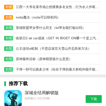
新闻
江西一大爷在菜市场公然猥亵多名女性，行为令人作呕（2023江西大爷猥亵）
新闻
noita魔法（noita可以联机吗）
新闻
英雄联盟琴女带什么符文（lol琴女能打输出吗）
新闻
收获日2 ak car成就（GET IN 和GET ON哪一个是上汽车）
新闻
公主连结sl机制（不思议迷宫大雪山开启具体方法）
新闻
原神最终目标（原神期望值什么意思）
新闻
子弹一秒可以跑多少米（站在子弹的最大射程外能不能看见子弹落在脚下）
推荐下载
深城全结局解锁版
动作格斗 | 53.31MB
下载