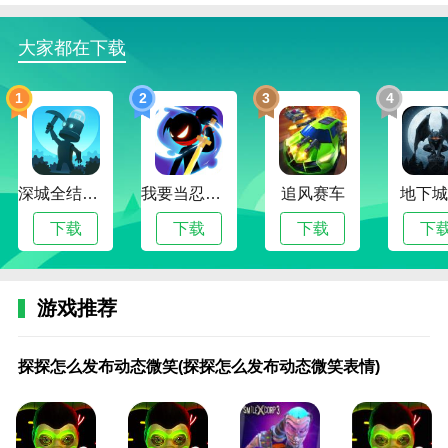
3、整个游戏可以轻松操控，享受逃离恐怖房子的乐
趣，带上耳机，你会感受到那里恐怖的气氛。
大家都在下载
4.微笑X公司3游戏中自由开放的游戏模式，可以在不同
的游戏场景中完成更具挑战性的任务。
1
2
3
4
相关建议
未知的冒险故事是一款精彩的冒险益智游戏。玩家可以
自由面对不同的挑战。许多地图和关卡等着你去完成，
深城全结局解锁版
我要当忍者无限金币版
追风赛车
地下城
收集更多的士兵，解锁许多武器和技能，对抗邪恶的公
下载
下载
下载
下
司，一起拯救世界。环境非常逼真恐怖，刺激的冒险体
验，探索冒险，收集钥匙，执行解码任务。
这是一个令人毛骨悚然的冒险游戏。你发现自己在一个
游戏推荐
可怕的公司里，有许多危险的陷阱和机构。你必须寻找
探探怎么发布动态微笑(探探怎么发布动态微笑表情)
线索，找到秘密，逃离邪恶和可怕的代理人，并在给定
探探怎么发布动态微笑(探探怎么发布动态微笑表情)
的时间内离开这个地方。