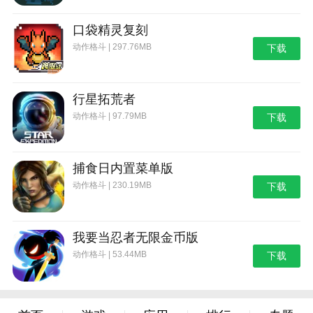
口袋精灵复刻
动作格斗 | 297.76MB
下载
行星拓荒者
动作格斗 | 97.79MB
下载
捕食日内置菜单版
动作格斗 | 230.19MB
下载
我要当忍者无限金币版
动作格斗 | 53.44MB
下载