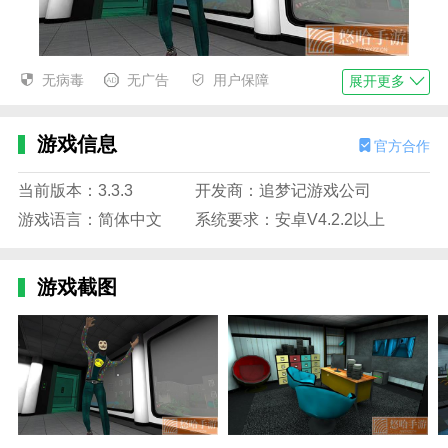
微笑X公司3描述
无病毒
无广告
用户保障
展开更多
1.玩家可以应对游戏中的各种危险，还有很多谜题等着
你去攻克，锻炼你的脑力。
游戏信息
官方合作
2、多样化的游戏挑战，打败更强大的怪物，在游戏中
当前版本：3.3.3
开发商：追梦记游戏公司
解锁更多游戏内容。
游戏语言：简体中文
系统要求：安卓V4.2.2以上
3，许多新的游戏模式，玩家可以尝试许多不同的游
戏，给你一个有趣的玩法。
游戏截图
微笑X公司3优势
1.玩家需要能够解决游戏中的所有谜题，训练你的逻辑
思维能力，拥有超级智慧，提升你的脑力。
2.你可以在这里实现你所有的幻想。生存和逃跑将是你
的任务。努力活下去。