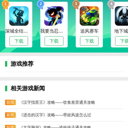
1
2
3
4
4。具有挑战性和丰富多彩的地下城。玩家可以组队挑
战这些地下城，获得宝贵的装备和经验。
游戏回顾
深城全结局解锁版
我要当忍者无限金币版
追风赛车
地下城
多样化的交易系统，包括拍卖行和交易所，让玩家可以
下载
下载
下载
下
自由买卖装备和道具。智能任务系统允许玩家根据自己
的等级和属性获得不同的任务和奖励。丰富多彩的活动
系统会针对每个节日和假期推出不同的活动，让玩家感
游戏推荐
受节日的气氛。
相关游戏新闻
新闻
《汉字找茬王》攻略——饮食差异通关攻略
新闻
《进击的汉字》攻略——带娃风波怎么过
新闻
《文字脑洞》攻略——谁的孩子通关攻略