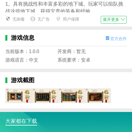
1。具有挑战性和丰富多彩的地下城。玩家可以组队挑
战这些地下城，获得宝贵的装备和经验。
无病毒
无广告
用户保障
展开更多
2。公平竞争的PK系统，让玩家在游戏中与其他玩家竞
争，展示自己的实力。
游戏信息
官方合作
3。丰富的野兽系统让玩家可以拥有自己的野兽，提高
战斗力。
当前版本：1.0.0
开发商：暂无
4。一个自由开放的游戏世界，玩家可以自由探索不同
游戏语言：中文
系统要求：安卓
的地图和场景。
游戏体验
游戏截图
1。多样化的装备系统让玩家可以通过任务、游戏中心
等获得各种稀有装备。
2。独特的宠物系统可以让玩家拥有各种可爱的宠物来
提升自己的能力和属性。
大家都在下载
3。精美的图形和音效让玩家体验到身临其境的游戏体
验。