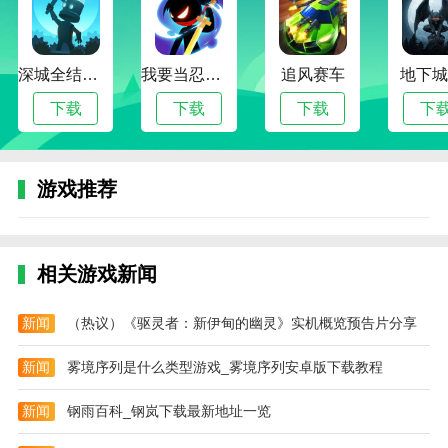
2.非常适合休闲娱乐。随时随地都可以打开，轻松愉快
地度过闲暇时光。你需要思考和策略才能在对抗中取
深城全结局解锁版
我要当忍者无限金币版
追风赛车
地下城
胜。你可以用你的智力去预测对手的棋步，同时你需要
通过潜在的威胁来阻止对手获胜。
下载
下载
下载
下
3.独特的真人网络棋牌游戏，典雅的古风让你赏心悦
目。
游戏推荐
热门搜索:
世界末日生存游戏攻略破解版(世界末日生存破解版最新
版无限金币下载)
模拟冒险角色游戏攻略(冒险世界手游人物攻略)
野外生存的世界游戏攻略综合篇(模拟野外生存游戏大全)
相关游戏新闻
新闻
（热议）《驱灵者：新伊甸的幽灵》实机概览预告片分享
新闻
雾境序列是什么类型游戏_雾境序列安卓版下载教程
新闻
钢雨百科_钢岚下载最新地址一览