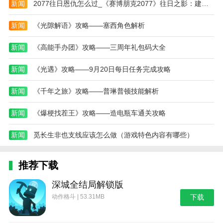
新闻
2077往日恩仇怎么过_《赛博朋克2077》往日之影：建议开新档获得最佳体验
新闻
《光隙解语》攻略——塞西角色解析
新闻
《高能手办团》攻略——三周年礼包码大全
新闻
《光遇》攻略——9月20日每日任务完成攻略
新闻
《千年之旅》攻略——普琳普顿技能解析
新闻
《爆梗找茬王》攻略——造电瓶车通关攻略
新闻
觅长生非也支线应该怎么做（游戏特色内容有哪些）
推荐下载
深城全结局解锁版
动作格斗 | 53.31MB
下载