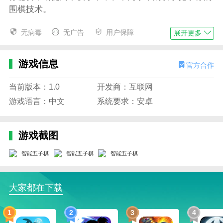
围棋技术。
游戏特色
无病毒
无广告
用户保障
展开更多
1.游戏体验和可玩性:不仅游戏难度适中，more
innovative在游戏性和操作难度上的平衡也不会让玩家
游戏信息
感到厌烦。
官方合作
2、五眼连环攻击，孩子按八卦精神防御
当前版本：1.0
开发商：互联网
3、音乐、界面、提示等元素，更有趣更有活力，感受
游戏语言：中文
系统要求：安卓
快乐心情。
4.强大的人力智能:/[k1/]象棋大师游戏拥有强大的人力
游戏截图
智能，可以根据玩家的等级自动调整难度，提供更具挑
战性的战斗体验。
5.双人游戏模式，可以和朋友一起玩游戏，增加了游戏
大家都在下载
的互动性。
小编评价
1
2
3
4
1、支持后悔棋、求和、请假等功能，带你走到底。