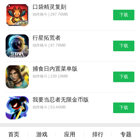
口袋精灵复刻
动作格斗 | 297.76MB
下载
行星拓荒者
动作格斗 | 97.79MB
下载
捕食日内置菜单版
动作格斗 | 230.19MB
下载
我要当忍者无限金币版
动作格斗 | 53.44MB
下载
首页
游戏
应用
排行
专题