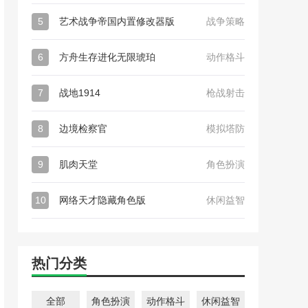
5
艺术战争帝国内置修改器版
战争策略
6
方舟生存进化无限琥珀
动作格斗
7
战地1914
枪战射击
8
边境检察官
模拟塔防
9
肌肉天堂
角色扮演
10
网络天才隐藏角色版
休闲益智
热门分类
全部
角色扮演
动作格斗
休闲益智