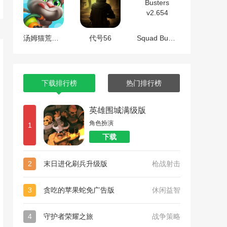
汤姆猫荒野派对
代号56
Squad Busters v2.654
下载排行榜
热门排行榜
英雄围城满级版
角色扮演
1
下载
2
末日进化刷兵升级版
枪战射击
3
贪吃的苹果蛇免广告版
休闲益智
4
守护者荣耀之旅
战争策略