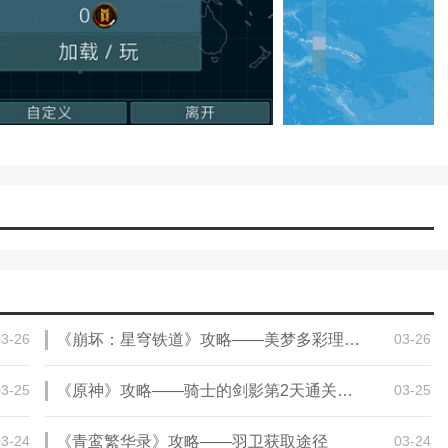
，玩家需要做出明智的决策来应对各种挑战和机遇。
征服特定地区、击败特定国家、取得特定外交成就等)，玩家努力实现目
迎大家记住本站网址，本站是您下载安卓手游app最好的网站！
解版最新版无限金币下载)
模拟冒险角色游戏攻略(冒险世界手游人物攻
)
03-26
《崩坏：星穹铁道》攻略——美梦多彩理想自由成就攻略
03-26
03-25
《原神》攻略——骑士的剑影第2天通关攻略
03-25
03-24
《青鸾繁华录》攻略——羽卫获取途径
03-24