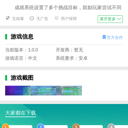
成就系统设置了多个挑战目标，鼓励玩家尝试不同
的战术组合。
无病毒
无广告
用户保障
展开更多
战斗结束后，将提供详细的数据分析，以帮助玩家
优化阵容配置。
游戏信息
官方合作
植物大战僵尸
暗域迷踪游戏亮点
当前版本：1.0.0
开发商：暂无
游戏进程支持随时保存，玩家可以自由暂停或继续
游戏语言：中文
系统要求：安卓
战斗。
全新的新手指导机制和更详细的教学让玩家能够快
速熟悉游戏玩法。
游戏截图
每个关卡的最后挑战将面对一个强大的boss，他战
略性地安排防线并成功地控制基地。
独特的背景音乐和音效设计，使游戏氛围更加紧张
刺激，增强沉浸感。
大家都在下载
植物大战僵尸
暗域迷踪游戏说明
1
2
3
4