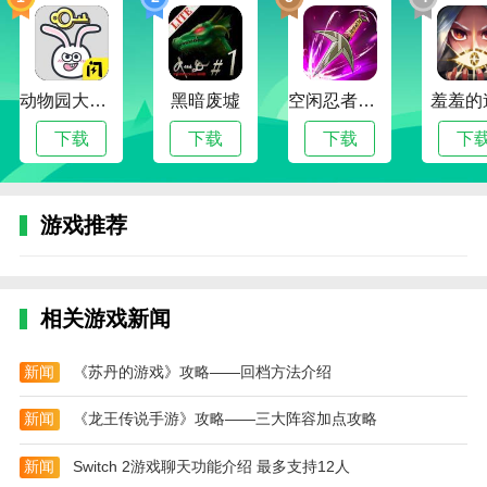
快速的帮助你提升沉浸感，获取最为坚固的阵地。
顺利击败更多的僵尸大军，顺利的去开始通关。
抵御很多僵尸军团的入侵，新手也能快速上手。
动物园大冒险
黑暗废墟
空闲忍者传奇
羞羞的
包含了原创的背景音乐，增强了很强的游戏氛围。
下载
下载
下载
下
植物大战僵尸
暗域迷踪游戏点评
《
植物大战僵尸
暗域迷踪》是一款非常有趣的植物
游戏推荐
僵尸塔防闯关游戏，可以召集各类植物加入到你的阵容
之中，抵御不断入侵的僵尸军团，每一道关卡里都有不
同的敌人，需要你打造最为坚固的防御阵地，才能够顺
利击败众多的僵尸大军，顺利通过关卡任务。
相关游戏新闻
本站为您提供
植物大战僵尸
暗域迷踪的 手机游戏
新闻
《苏丹的游戏》攻略——回档方法介绍
，欢迎大家记住本站网址，本站是您下载安卓手游app
最好的网站！
新闻
《龙王传说手游》攻略——三大阵容加点攻略
热门搜索:
世界末日生存游戏攻略破解版(世界末日生存破解版最新
新闻
Switch 2游戏聊天功能介绍 最多支持12人
版无限金币下载)
模拟冒险角色游戏攻略(冒险世界手游人物攻略)