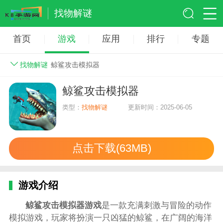
找物解谜
首页
游戏
应用
排行
专题
找物解谜
鲸鲨攻击模拟器
鲸鲨攻击模拟器
类型：
找物解谜
更新时间：2025-06-05
点击下载(63MB)
游戏介绍
鲸鲨攻击模拟器游戏
是一款充满刺激与冒险的动作
模拟游戏，玩家将扮演一只凶猛的鲸鲨，在广阔的海洋