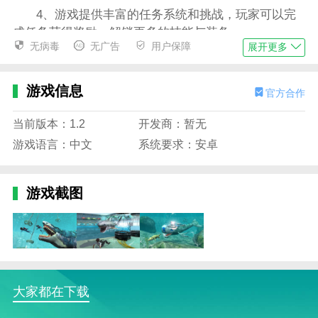
4、游戏提供丰富的任务系统和挑战，玩家可以完
成任务获得奖励，解锁更多的技能与装备。
无病毒
无广告
用户保障
展开更多
鲸鲨攻击模拟器游戏玩法
1、游戏采用自由操作系统，玩家可以控制鲸鲨的
游戏信息
官方合作
游动、攻击和捕猎，通过触摸或虚拟按钮来进行操作；
2、玩家可以自由选择目标进行攻击，捕食其他生
当前版本：1.2
开发商：暂无
物来提高自己的能力和体型，增强战斗力；
游戏语言：中文
系统要求：安卓
3、游戏内设有任务系统，玩家需要完成特定任务
来解锁新的海洋区域或特殊技能，提升游戏的挑战性；
游戏截图
4、随着游戏进程，玩家会遭遇更强大的敌人，如
其他大型海洋捕食者，玩家需要灵活应对、制定策略。
鲸鲨攻击模拟器游戏特色
1、真实的水下环境和流畅的动作设计，给玩家带
大家都在下载
来身临其境的海洋探险体验；