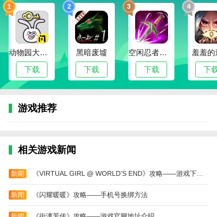
2、丰富的海洋生态系统，玩家可以在自由探索中
1
2
3
4
发现各种海洋生物，体验不同的捕猎方式；
3、鲸鲨成长系统，玩家可以通过猎杀目标来提升
鲸鲨的体型、力量和技能，成为海洋中的顶级捕食者；
动物园大冒险
黑暗废墟
空闲忍者传奇
羞羞的
4、多样化的任务系统和挑战模式，玩家可以通过
下载
下载
下载
下
完成任务解锁新的区域和技能，增加游戏的乐趣。
鲸鲨攻击模拟器游戏内容
游戏推荐
1、包含多个海洋区域，每个区域有不同的生态环
境和生物，玩家可以在不同的环境中进行探索和捕猎；
2、丰富的鲸鲨进化系统，玩家可以通过捕食和完
相关游戏新闻
成任务不断提高鲸鲨的能力，解锁新的技能和外观；
3、游戏还包括多人在线模式，玩家可以与其他鲸
新闻
《VIRTUAL GIRL @ WORLD’S END》攻略——游戏下载网址介绍
鲨一起竞争和合作，争夺海洋中的霸主地位；
新闻
《闪耀暖暖》攻略——手机号换绑方法
4、独特的海洋生物与环境设计，使得每次游戏都
充满了新鲜感和探索的乐趣。
新闻
《街漓芳传》攻略——游戏官网地址介绍