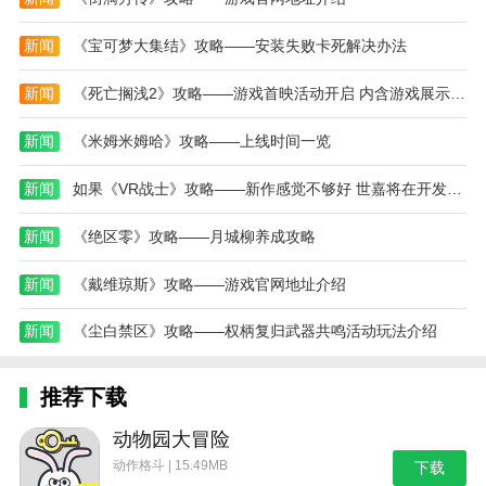
鲸鲨攻击模拟器游戏测评
新闻
《宝可梦大集结》攻略——安装失败卡死解决办法
鲸鲨攻击模拟器游戏凭借其自由探索与海洋捕猎的
独特玩法，给玩家带来了前所未有的模拟体验。通过精
新闻
《死亡搁浅2》攻略——游戏首映活动开启 内含游戏展示环节
美的画面和真实的水下环境，玩家能够身临其境地感受
海洋中的冒险与挑战。鲸鲨成长系统和多样化的任务设
新闻
《米姆米姆哈》攻略——上线时间一览
计，带来丰富的游戏内容和挑战性。无论是喜欢动作模
新闻
如果《VR战士》攻略——新作感觉不够好 世嘉将在开发途中叫停
拟还是海洋生物的玩家，都能在这款鲸鲨攻击模拟器游
戏中找到无尽的乐趣和刺激。
新闻
《绝区零》攻略——月城柳养成攻略
本站为您提供鲸鲨攻击模拟器的 手机游戏 ，欢迎
新闻
《戴维琼斯》攻略——游戏官网地址介绍
大家记住本站网址，本站是您下载安卓手游app最好的
网站！
新闻
《尘白禁区》攻略——权柄复归武器共鸣活动玩法介绍
热门搜索:
世界末日生存游戏攻略破解版(世界末日生存破解版最新
版无限金币下载)
模拟冒险角色游戏攻略(冒险世界手游人物攻略)
推荐下载
野外生存的世界游戏攻略综合篇(模拟野外生存游戏大全)
动物园大冒险
动作格斗 | 15.49MB
下载