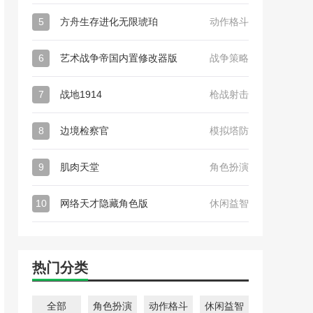
5
方舟生存进化无限琥珀
动作格斗
6
艺术战争帝国内置修改器版
战争策略
7
战地1914
枪战射击
8
边境检察官
模拟塔防
9
肌肉天堂
角色扮演
10
网络天才隐藏角色版
休闲益智
热门分类
全部
角色扮演
动作格斗
休闲益智