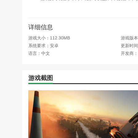
3.游戏的乐趣在于其逼真的赛车体验，玩家可以通过
4.游戏中有各种各样的挑战和任务，玩家可以通过完
详细信息
飙酷车神2官方正版亮点
游戏大小：112.30MB
游戏版本：
1.根据关卡设计，玩家可以享受最激动人心的驾驶体
系统要求：安卓
更新时间：2
语言：中文
开发商：
2.在街头享受世界级的比赛，不断打破自己的赛道最
3.不受限制，用户可以在赛道上的荒野中驰骋。刷新
游戏截图
4.不同的车辆需要用不同的积分单位兑换。请选择您
本站为您提供飙酷车神2 官方正版的 手机游戏 ，欢
热门搜索:
世界末日生存游戏攻略破解版(世界末日生存破
略)
野外生存的世界游戏攻略综合篇(模拟野外生存游戏大全