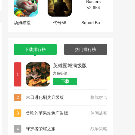
汤姆猫荒野派对
代号56
Squad Busters v2.654
下载排行榜
热门排行榜
英雄围城满级版
角色扮演
1
下载
2
末日进化刷兵升级版
枪战射击
3
贪吃的苹果蛇免广告版
休闲益智
4
守护者荣耀之旅
战争策略