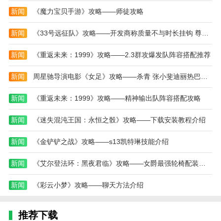
3. 任务系统：包括主线任务和支线任务，玩家需跟
新闻
《魔力宝贝手游》攻略——师徒攻略
随剧情推进，解开谜团，并探索更多隐藏的秘密。
4. 探索与发现：广阔的开放世界等待玩家探索，发
新闻
《33号远征队》攻略——开发商称质量不与时长挂钩 尊重玩家时间才能成功
现隐藏的宝藏和任务。
新闻
《重返未来：1999》攻略——2.3群攻爆发队阵容搭配推荐
5. 竞技场对战：在竞技场中与其他玩家进行对战，
展现自己的实力。
新闻
周星驰导演电影《女足》攻略——杀青 张小斐迪丽热巴等主演
本站为您提供轩辕剑3：云和山的彼端 安卓移植版
新闻
《重返未来：1999》攻略——精神输出队阵容搭配攻略
的 手机游戏 ，欢迎大家记住本站网址，本站是您下载
安卓手游app最好的网站！
新闻
《迷失混沌王国：永恒之骰》攻略——下载安装教程介绍
热门搜索:
世界末日生存游戏攻略破解版(世界末日生存破解版最新
新闻
《金铲铲之战》攻略——s13凯特琳技能介绍
版无限金币下载)
模拟冒险角色游戏攻略(冒险世界手游人物攻略)
野外生存的世界游戏攻略综合篇(模拟野外生存游戏大全)
新闻
《艾尔登法环：黑夜君临》攻略——女爵最强轮椅配装分享
新闻
《彩云小梦》攻略——聊天方法介绍
推荐下载