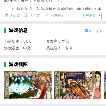
队伍中的角色，发挥最大战斗力。
2. 技能组合：熟练掌握角色的技能，并合理组合使
用，以应对不同的战斗情况。
无病毒
无广告
用户保障
展开更多
3. 资源管理：合理分配游戏中的资源，如金币、道
具等，以提升角色实力。
游戏信息
官方合作
4. 探索优先：在探索过程中，优先完成关键任务和
当前版本：3.0.0
开发商：暂无
发现重要线索，以推动剧情发展。
游戏语言：中文
系统要求：安卓
轩辕剑3：云和山的彼端安卓移植版游戏亮点
1. 中西文化融合：游戏融合了东西方文化元素，为
游戏截图
玩家呈现了一个丰富多彩的奇幻世界。
2. 丰富剧情：游戏剧情跌宕起伏，充满戏剧性，让
玩家沉浸其中。
3. 精致画面：游戏画面精美细腻，为玩家带来视觉
上的享受。
4. 策略战斗：策略性战斗系统注重玩家的智慧和技