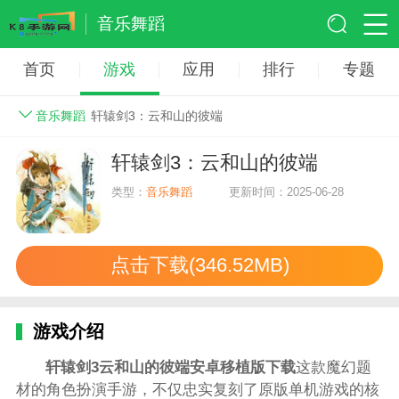
音乐舞蹈
首页
游戏
应用
排行
专题
音乐舞蹈
轩辕剑3：云和山的彼端
轩辕剑3：云和山的彼端
类型：
音乐舞蹈
更新时间：2025-06-28
点击下载(346.52MB)
游戏介绍
轩辕剑3云和山的彼端安卓移植版下载
这款魔幻题
材的角色扮演手游，不仅忠实复刻了原版单机游戏的核