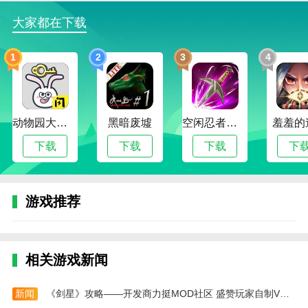
巧，提升了游戏的可玩性。
大家都在下载
轩辕剑3：云和山的彼端游戏角色介绍
1
2
3
4
1. 赛特：主角，东西方混血儿，冷静稳重，为寻找
战争不败之术踏上征途。
2. 妮可：女主角，单纯好奇，对赛特暗生情愫，是
游戏中不可或缺的重要角色。
动物园大冒险
黑暗废墟
空闲忍者传奇
羞羞的
3. 麦尔斯：法兰克王国的护教骑士团队长，忠诚勇
下载
下载
下载
下
敢，但在故事中经历了巨大的变故。
轩辕剑3：云和山的彼端游戏说明
游戏推荐
1. 角色扮演：玩家将扮演赛特，体验丰富的剧情故
事和角色成长。
2. 战斗系统：采用策略性战斗系统，玩家需合理运
相关游戏新闻
用技能组合和战术策略，才能在激烈的战斗中获得胜
利。
新闻
《剑星》攻略——开发商力挺MOD社区 盛赞玩家自制VR模式