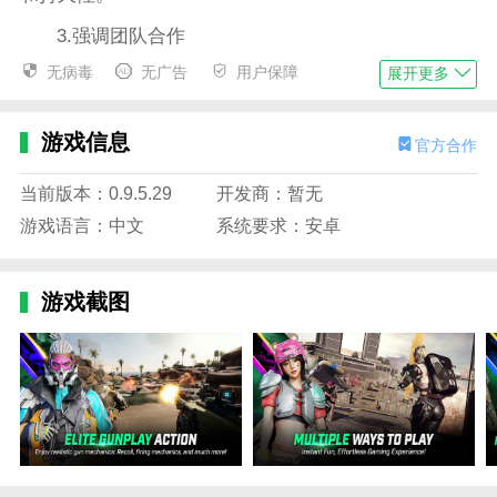
3.强调团队合作
无病毒
无广告
用户保障
展开更多
游戏鼓励玩家通过团队合作获得优势，评论称赞了
游戏中的团队合作机制，使玩家能够更好地协作，增强
游戏的社交和竞争方面。
游戏信息
官方合作
绝地求生
未来之役手游下载最新版本说明
当前版本：0.9.5.29
开发商：暂无
1.官方授权的PUBG
游戏语言：中文
系统要求：安卓
在一个8×8公里的巨大战场上，100名玩家被击落。
玩家通过策略和技能为生存而战并消灭对手。
游戏截图
2.逼真的图形和高清音频
虚幻引擎4通过详细的演示、巨大的高清地图和逼
真的场景提供了惊人的视觉体验。
具有3D音效和7.1声道环绕声的高品质音频让玩家
感觉就像在一个真实的战场上。
3.实景拍摄