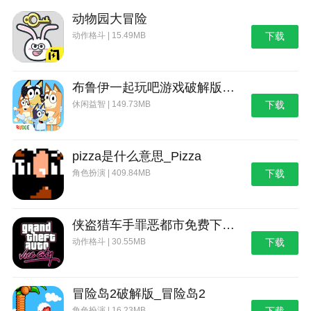
我们则可以比较从容。
动物园大冒险
在载具驾驶方面，
绝地求生
未来之役是支持载具的
动作格斗 | 15.49MB
下载
自动驾驶的，这个自动驾驶非常像现实生活中的定速巡
航功能，也比较像角色自动跑步这个系统，也就是玩家
不需要自己加油门，但是转向和躲避障碍物还是需要玩
布鲁伊一起玩吧游戏破解版_布鲁伊：一起玩吧
家手动进行操控的。自动驾驶的好处就是在跑图的过程
休闲益智 | 149.73MB
下载
中能够分开精力观察四周的情况，当然了，在熟悉游戏
操作的情况下还是建议大家多多手动驾驶，这样更加能
够游刃有余。
pizza是什么意思_Pizza
角色扮演 | 409.84MB
下载
载具驾驶还有一个小技巧就是滑车，相当于现实生
活中不给油门的带档滑行吧，我们在加油门之后切换车
上的位置就可以实现了。滑车的好处就是在这个过程中
侠盗猎车手罪恶都市免费下载_侠盗猎车手：罪恶都市
车辆是没有声音的，这就代表我们可以更加安静地接触
动作格斗 | 30.55MB
下载
敌人，或者说在快要到达目的点的时候使用滑车技巧可
以干扰附近敌人对我们真实位置的判断。
绝地求生
未来之役玩法介绍
冒险岛2破解版_冒险岛2
角色扮演 | 16.23MB