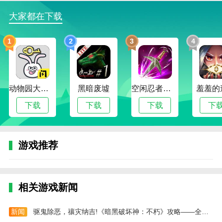
大家都在下载
通过大量的枪支、近战武器和具有逼真轨迹和轨迹
的可投掷物体，这是完美的移动战斗体验。
1
2
3
4
绝地求生
未来之役手游下载最新版本内容
绝地求生
未来之役手游一款以未来世界为背景的战
斗枪战游戏，玩家将在这个虚拟战场上体验真实而动态
的枪战和下一代互动游戏。游戏提供了各种武器和道具
动物园大冒险
黑暗废墟
空闲忍者传奇
羞羞的
供玩家自由搭配，以及空袭、空投和缩圈等战术元素。
下载
下载
下载
下
情况变化很快，要求玩家不断消灭对手，直到只剩下一
个人或一支团队。
绝地求生
未来之役新手教程
游戏推荐
首先是武器的选择方面，游戏中拥有种类繁多的武
器类型，玩家可以自由选择两把主武器以及一把副武
器。这里我们强烈推荐在游戏的前期选择两把步枪或者
相关游戏新闻
是步枪+霰弹枪的组合。因为在游戏的前期主要就是资
源的搜刮和近距离的淘汰对战，使用狙击枪的场景不是
新闻
驱鬼除恶，禳灾纳吉!《暗黑破坏神：不朽》攻略——全新商城时装【民俗妖怪】轻点舞步而来
很多，而步枪和霰弹枪在中近距离作战都是比较好的。