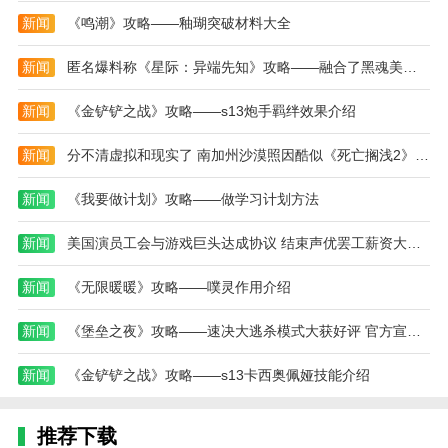
具体的枪械大家可以按照自己的习惯来，Scar和M416
新闻
《鸣潮》攻略——釉瑚突破材料大全
这两把都是比较推荐的，AKM要稍微差一些，手感比较
新闻
匿名爆料称《星际：异端先知》攻略——融合了黑魂美末和战神
硬，但是很多玩家比较习惯AKM，也是无妨的。
有一点大家比较容易忽略，那就是投掷武器的使
新闻
《金铲铲之战》攻略——s13炮手羁绊效果介绍
用。我们强烈建议大家在身上备足烟雾弹和手雷，闪光
新闻
分不清虚拟和现实了 南加州沙漠照因酷似《死亡搁浅2》攻略——开场引热议
弹可以根据背包情况备上1-2个。投掷武器并不是说要
多用，而且说要在急用的情况下大家身上要有。
新闻
《我要做计划》攻略——做学习计划方法
特别是在组排模式下，很多队伍的玩家都在窝在一
新闻
美国演员工会与游戏巨头达成协议 结束声优罢工薪资大涨！
起，在有一些对峙的场面中，使用手雷就算不能完成击
杀，也可以造成一个aoe的伤害，这对于自己或者是队
新闻
《无限暖暖》攻略——噗灵作用介绍
友进行补枪输出都是比较有利的。未来之役游戏中在拉
环的时候可以看到爆炸倒计时，要把握好时间，尽量让
新闻
《堡垒之夜》攻略——速决大逃杀模式大获好评 官方宣布延长一个月
手雷在落地的一瞬间爆炸。
新闻
《金铲铲之战》攻略——s13卡西奥佩娅技能介绍
反过来说，在知晓敌人的大概位置后，烟雾弹不仅
可以作为我们撤退的掩护，而且在进攻的时候也是非常
好用的，很多玩家一碰到烟雾弹就不知道怎么办了，而
推荐下载