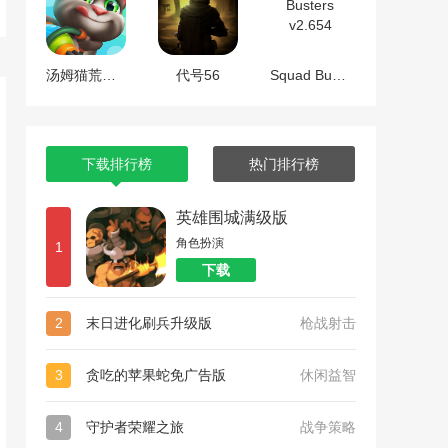
汤姆猫荒野派对
代号56
Squad Busters v2.654
下载排行榜
热门排行榜
英雄围城满级版
角色扮演
1
下载
2
末日进化刷兵升级版
枪战射击
3
贪吃的苹果蛇免广告版
休闲益智
4
守护者荣耀之旅
战争策略