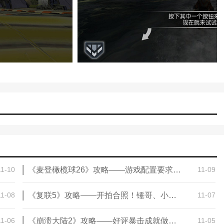
11-10
《麦登橄榄球26》攻略——游戏配置要求介绍
11-09
11-08
《复联5》攻略——开拍合照！锤哥、小唐尼、凡妮莎等现身
11-07
11-06
《崩溃大陆2》攻略——好评暴击成就做法介绍
11-05