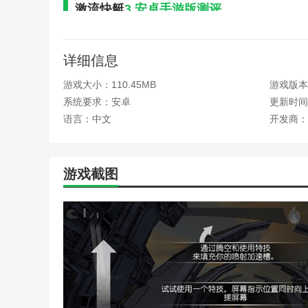
激流快艇
3 安卓手游版测评
从我第一次玩前几场比赛到现在的回味，这真是一个
影相比，第三中学的快艇风格和背景地图发生了很多变化
详细信息
快。我能理解你需要钱来开发这个游戏，但比2多的促销
斗乐趣，你可以选择在网上实时与世界各地的强者竞争，
游戏大小：110.45MB
游戏版本
系统要求：安卓
更新时间：2
本站为您提供
激流快艇
3 安卓手游版的 手机游戏 
语言：中文
开发商：
热门搜索:
世界末日生存游戏攻略破解版(世界末日生存破
略)
野外生存的世界游戏攻略综合篇(模拟野外生存游戏大全
游戏截图