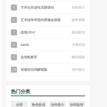
5
方舟生存进化无限琥珀
动作格斗
6
艺术战争帝国内置修改器版
战争策略
7
战地1914
枪战射击
8
kards
卡牌对战
9
边境检察官
模拟塔防
10
深城全结局解锁版
动作格斗
热门分类
全部
角色扮演
动作格斗
休闲益智