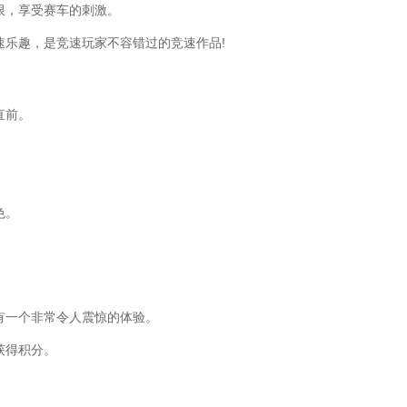
限，享受赛车的刺激。
速乐趣，是竞速玩家不容错过的竞速作品!
直前。
色。
有一个非常令人震惊的体验。
获得积分。
。