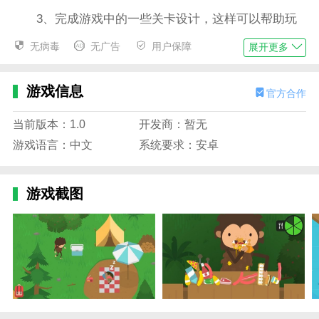
3、完成游戏中的一些关卡设计，这样可以帮助玩
家轻松获得更多的奖励。
无病毒
无广告
用户保障
展开更多
4、操作简单易上手，游戏中的背景音乐，还可以
随着玩家的闯关，而发生改变。
游戏信息
官方合作
捣蛋大脚怪正版游戏亮点
当前版本：1.0
开发商：暂无
1、在遇到一些较难的关卡挑战时，玩家可以借用
游戏语言：中文
系统要求：安卓
道具，帮助自己通关。
2、关卡设置的非常丰富，每个关卡都是不一样的
挑战内容。
游戏截图
3、游戏中的所有角色都是卡通的形象设计，可以
为玩家带来不一样的体验。
4、只有更加熟练的掌控角色的移动方向，玩家才
可以获得更多的胜利。
捣蛋大脚怪游戏开局攻略