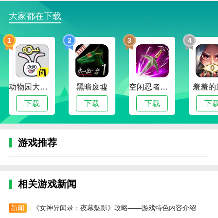
1、开局第一天从小木屋起床，向右走找河狸领取
大家都在下载
背包。
2、选一个自己喜欢的颜色，完成后继续向右前往
1
2
3
4
营地偷食物。
3、注意躲开戴草帽的护林员，千万别被抓住。
4、偷偷从游客的箱子、篮子以及路子上拿食物，
动物园大冒险
黑暗废墟
空闲忍者传奇
羞羞的
还有房车和冰箱，垃圾桶也不要放过。
下载
下载
下载
下
5、在桌子上吃这些食物可以快速回复饥饿度，再
将剩余的全部卖给家门口的熊就能赚取金币，找到红色
宝箱也能额外获得一些金币。
游戏推荐
6、通过接取狐狸的吓唬游客任务、推独木舟任务
以及兔子赛跑任务，都能获得一定数量的金币。
相关游戏新闻
7、攒够金币可以在河狸商店购买衣服，这样就不
会被游客驱赶。
新闻
《女神异闻录：夜幕魅影》攻略——游戏特色内容介绍
捣蛋大脚怪游戏吓唬5个镇民攻略