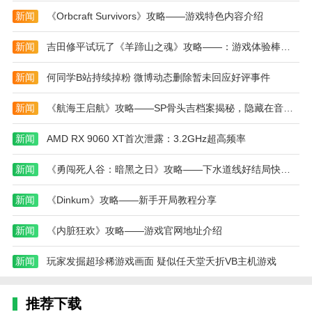
新闻
《Orbcraft Survivors》攻略——游戏特色内容介绍
1、首先玩家来到市政厅对面的草丛里和狐狸对
话。
新闻
吉田修平试玩了《羊蹄山之魂》攻略——：游戏体验棒极了
2、在树洞购买钥匙然后偷车进入城镇。
新闻
何同学B站持续掉粉 微博动态删除暂未回应好评事件
3、来到城镇后先进入咖啡馆。
新闻
《航海王启航》攻略——SP骨头吉档案揭秘，隐藏在音符中的致命杀机！
4、在背包里换上野人衣服然后在咖啡馆吓走所有
客人。
新闻
AMD RX 9060 XT首次泄露：3.2GHz超高频率
5、当警察来了的时候直接躲到厕所里等警察离
新闻
《勇闯死人谷：暗黑之日》攻略——下水道线好结局快速攻略分享
开。
6、吓唬5个镇民后就可以获得狐狸的金币奖励。
新闻
《Dinkum》攻略——新手开局教程分享
本站为您提供捣蛋大脚怪 正版的 手机游戏 ，欢迎
新闻
《内脏狂欢》攻略——游戏官网地址介绍
大家记住本站网址，本站是您下载安卓手游app最好的
网站！
新闻
玩家发掘超珍稀游戏画面 疑似任天堂夭折VB主机游戏
热门搜索:
世界末日生存游戏攻略破解版(世界末日生存破解版最新
版无限金币下载)
模拟冒险角色游戏攻略(冒险世界手游人物攻略)
推荐下载