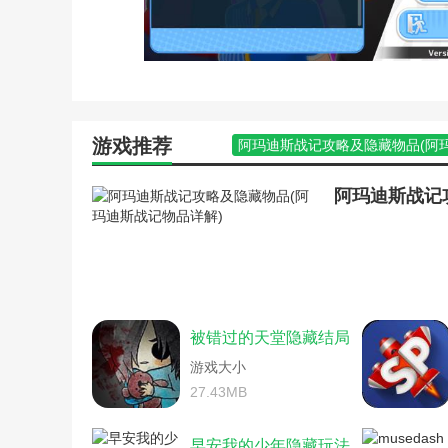
完美世界手游生气隐藏任务
完美世界手游隐藏顽皮猴任
隐藏我的游戏母亲1攻略(
诛仙手游称号隐藏任务攻略
诛仙手游凤凰灯隐藏攻略(
诛仙手游马酒藏任务最新攻
诛仙手游雪糕雪糕任务攻略
游戏推荐
阿玛迪斯战记攻略及隐藏物品(阿
诛仙手游隐藏任务蒲公英攻
火影手游幻之试炼隐藏关攻略(火
哪)
明月传说手游隐藏攻略(明月传说
诛仙手游庄生梦蝶隐藏攻略
三国志11隐藏武将149个(三国志1
惩戒骑神器隐藏外观(惩戒
手游完美世界所有隐藏任务攻略(
厨道的极意隐藏成就(原神
完美世界手游减肥舞隐藏任务攻略
防战神器隐藏外观(防战神
完美世界手游神俞任务攻略(完美
风云单机隐藏攻略(风云单
完美世界手游殉情隐藏任务攻略(
火影忍者手游幻之谜境攻略
完美世界手游隐藏任务攻略蒸汽(
手游诛仙枸杞攻略(诛仙手
被错过的天堂隐藏结局
隐藏我的游戏机第13关攻略(游戏机
腾讯手游诛仙隐藏任务攻略
勇者斗恶龙11向往地上支线任务(
游戏大小
完美世界手游的隐任务攻略
诛仙手游曾书书隐藏任务攻略(诛
27.43MB
完美世界手游仙剑城隐藏任
诛仙手游隐藏任务攻略汇总(诛仙
略)
阿玛迪斯战记攻略及隐藏物品(阿
隐藏我的游戏母亲1攻略(
早安我的少年隐藏玩法