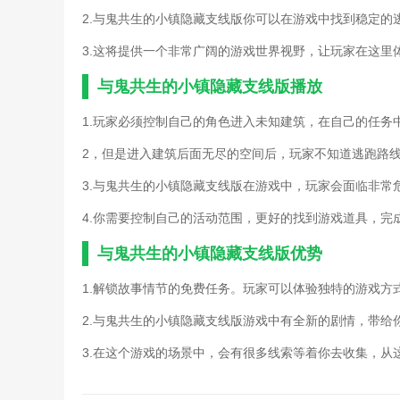
诛仙手游神木枝(诛仙手游
2.与鬼共生的小镇隐藏支线版你可以在游戏中找到稳定的
诛仙手游隐藏任务攻略昼夜
诛仙手游真爱无价三任务攻
3.这将提供一个非常广阔的游戏世界视野，让玩家在这里
阿玛迪斯战记攻略及隐藏物
单机三国支线任务攻略(单
与鬼共生的小镇隐藏支线版播放
梦幻模拟战手游攻略副本隐
全)
1.玩家必须控制自己的角色进入未知建筑，在自己的任务
梦幻诛仙手游45副本攻略(
2，但是进入建筑后面无尽的空间后，玩家不知道逃跑路
失落的方舟智慧岛(失落的
手游完美世界隐藏任务攻略
3.与鬼共生的小镇隐藏支线版在游戏中，玩家会面临非
完美世界手游剑阵隐藏任务
完美世界手游生气隐藏任务
4.你需要控制自己的活动范围，更好的找到游戏道具，完
完美世界手游隐藏顽皮猴任
与鬼共生的小镇隐藏支线版优势
隐藏我的游戏媽媽攻略(隐
勇者斗恶龙11向往地上支线
1.解锁故事情节的免费任务。玩家可以体验独特的游戏方
诛仙手游钗头凤隐藏流程攻
诛仙手游环任务攻略(新诛
2.与鬼共生的小镇隐藏支线版游戏中有全新的剧情，带给
诛仙手游四灵帆发攻略(新
诛仙手游隐藏任务攻略昼夜
3.在这个游戏的场景中，会有很多线索等着你去收集，从
诛仙手游真爱无价三任务攻
祖格隐藏boss饰品获取流程