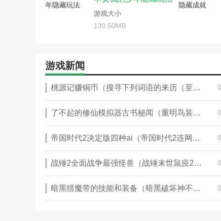
割绳子魔法游戏攻略(割绳子魔法
诛仙手游称号隐藏任务攻略
游戏大小
明月传说手游隐藏攻略(明月隐藏任
诛仙手游丹顶西施获取攻略
手游完美世界隐藏攻略(手游完美
130.50MB
诛仙手游凤凰灯隐藏攻略(
完美世界手游剑阵隐藏任务攻略(
诛仙手游孔雀东南飞攻略(
完美世界手游殉情隐藏任务攻略(
诛仙手游日常任务攻略(诛
完美世界手游隐藏任务图文攻略(
诛仙手游隐藏任务蒲公英攻
游戏新闻
隐藏我的游戏机攻略大全(我隐藏
防战神器隐藏外观(防战神
勇者斗恶龙11向往地上支线任务(
火影忍者手游幻之谜境攻略
桃源记赚铜币（搜寻下列词语的来历（至少六个）知音 汗青 桃李 孩提 古稀 桃园 铜臭 泰山（指岳父） 替罪羊 一字师 三不知 东道主 安乐窝 一言堂乔迁 问津 推敲
诛仙手游曾书书隐藏任务攻略(诛
记忆重现游戏过关技巧(记
诛仙手游隐藏任务攻略汇总(诛仙
倩女幽魂手游正传任务攻略
阿玛迪斯战记攻略及隐藏物品(封
了不起的修仙模拟器古书秘闻（重明鸟装饰）
腾讯手游诛仙隐藏任务攻略
单机三国支线任务攻略(单机三国
完美世界手游的隐任务攻略
梦幻模拟战手游时空裂隙攻略(梦幻
完美世界手游金银元宝攻略(
帝国时代2决定版四种ai（帝国时代2连网时，如何让AI跟别人打，而自己成为旁观者）
三国志11隐藏武将149个(三国志
完美世界手游仙剑城隐藏任
手游完美世界隐藏攻略(完美世界
视频)
战锤2全面战争最强怪兽（战锤末世鼠疫2赏金天赋怎么点）
完美世界手游剑阵隐藏任务攻略(
武林外传手游任务攻略小米
完美世界手游隐藏任务图文攻略(
中))
隐藏我的游戏母亲3通关攻
隐藏我的游戏机攻略大全(隐藏游戏
暗黑猎魔带的技能和装备（暗黑破坏神不朽猎魔人副手选择）
诛仙手游四灵幡法宝任务攻
诛仙手游钗头凤隐藏流程攻略(诛
诛仙手游往事随风任务攻略
诛仙手游神木枝(诛仙手游神木枝
诛仙手游仙佩琪的攻略血案
诛仙手游隐藏任务攻略昼夜彼端(