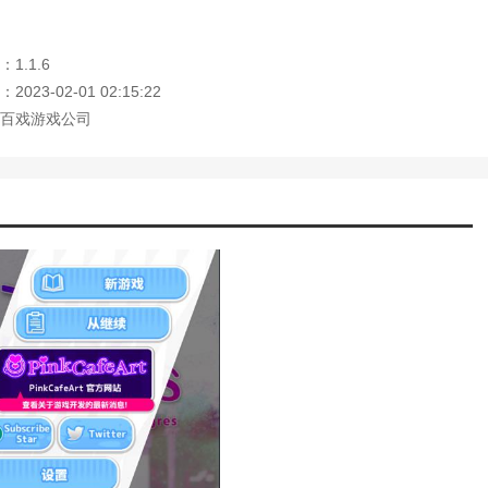
忆重现游戏攻略隐藏内容)
常不简单攻略(坑爹大冒险隐藏关卡)
藏宝箱(梦幻模拟战隐藏宝箱大全)
1.1.6
(完美世界手游的隐藏任务)
023-02-01 02:15:22
(天龙八部手游支线任务大全)
百戏游戏公司
攻略(完美世界手游隐藏任务攻略大全)
务攻略(完美世界手游隐藏顽皮猴任务攻略
略(侠客风云传前传少林支线)
藏我的游戏母亲23关怎么过)
对马岛支线任务有必要做吗)
(新诛仙手游称号隐藏任务)
手游支线各有所需任务怎么做)
彼端(诛仙昼夜的彼端攻略)
(诛仙手游庄生梦蝶隐藏攻略大全)
(祖格隐藏boss饰品获取流程部落)
拉王国支线攻略)
骑神器隐藏外观解锁)
)
攻略隐藏任务)