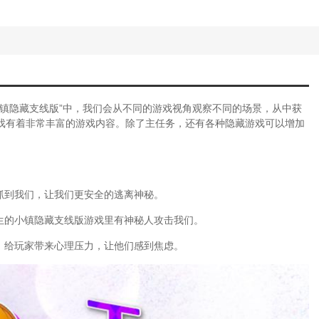
三国志11隐藏武将149个如何获得)
攻略(完美世界手游的隐藏任务)
务攻略(完美世界手游舞蹈动作)
(完美世界手游十里坡剑神隐藏任务)
攻略(完美世界手游殉情隐藏任务攻略大
蒸汽(完美世界手游蒸汽机隐藏任务攻略)
镇隐藏支线版”中，我们会从不同的游戏视角观察不同的场景，从中获
(游戏机藏起来了4第13关)
戏有着非常丰富的游戏内容。除了主任务，还有各种隐藏游戏可以增加
任务(勇者斗恶龙11憧憬的地上任务)
略(诛仙曾书书技能)
诛仙手游隐藏任务攻略合集)
(诛仙手游隐藏任务)
品(阿玛迪斯战记隐藏物品图文)
抓到我们，让我们更安全的逃离神秘。
子魔法隐藏关卡攻略)
生的小镇隐藏支线版游戏里有神秘人攻击我们。
(坑爹大冒险隐藏关卡)
月隐藏任务)
，给玩家带来心理压力，让他们感到焦虑。
三国志11隐藏武将149个怎样调出来)
游完美世界隐藏攻略图)
攻略(完美世界从剑阵中幸存怎么过)
攻略(完美世界手游隐藏任务举身赴清池)
攻略(完美世界手游的隐藏任务)