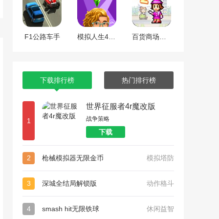
F1公路车手
模拟人生4全dlc整合版
百货商场物语2
下载排行榜
热门排行榜
世界征服者4r魔改版
战争策略
1
下载
2
枪械模拟器无限金币
模拟塔防
3
深城全结局解锁版
动作格斗
4
smash hit无限铁球
休闲益智