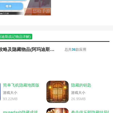
攻略(完美世界游戏隐藏任务)
务攻略(完美手游顽皮猴碎片隐藏任务)
妈妈藏起了我的游戏攻略)
(诛仙手游称号隐藏任务攻略视频)
诛仙凤凰灯怎么获得)
略(诛仙有酒一壶隐藏任务马酒怎么得到)
(诛仙手游冰糖雪梨隐藏任务)
玛迪斯战记物品详解)
略(诛仙手游蒲公英隐藏任务一步云巅在
影忍者手游幻之试炼最后一关怎么过)
手游隐藏攻略视频)
阿玛迪斯战记攻略及隐藏物品(阿玛迪斯战记物品详解)
总共
36
款应用
(诛仙手游庄生梦蝶隐藏任务怎么做)
1隐藏武将149个如何获得)
骑神器隐藏外观四中配色)
完美世界手游的隐藏任务)
厨道的极境有成就吗)
(完美世界手游舞蹈动作)
器隐藏外观解锁)
世界手游十里坡剑神隐藏任务)
机隐藏攻略图文)
完美世界手游殉情隐藏任务攻略大全)
(火影忍者幻之秘境隐藏关卡)
完美世界手游蒸汽机隐藏任务攻略)
游可爱枸杞隐藏任务在哪个地图)
简单飞机隐藏地图版
隐藏的钥匙
藏起来了4第13关)
(手游诛仙攻略隐藏任务)
勇者斗恶龙11憧憬的地上任务)
游戏大小
游戏大小
(手游完美世界隐藏任务大全)
仙曾书书技能)
诛仙手游多隐藏任务攻略(诛仙手游隐藏任务攻略合集)
93.22MB
26.95MB
务攻略(完美世界剑仙城隐藏任务详细攻
手游隐藏任务)
玛迪斯战记隐藏物品图文)
隐藏我的游戏母亲1攻略视频)
musedash隐藏成就
拳击俱乐部隐藏结局版