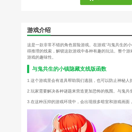
三国志11隐藏武将149个(
手游完美世界所有隐藏任务
完美世界手游减肥舞隐藏任
完美世界手游神俞任务攻略
完美世界手游殉情隐藏任务
游戏介绍
全)
完美世界手游隐藏任务攻略
这是一款非常不错的角色冒险游戏。在游戏“与鬼共生的小
隐藏我的游戏机第13关攻略
得推理的线索，解锁这款游戏中各种有趣的玩法。整个游
勇者斗恶龙11向往地上支线
游戏的趣味性。
诛仙手游曾书书隐藏任务攻
诛仙手游多隐藏任务攻略(
与鬼共生的小镇隐藏支线版函数
诛仙手游隐藏任务攻略汇总
阿玛迪斯战记攻略及隐藏物
1.这个游戏里会有道具帮助我们逃脱，也可以防止神秘人
割绳子魔法游戏攻略(割绳
2.玩家需要解决各种谜题来营造更加恐怖的氛围。与鬼共
坑爹游戏奇怪的大冒险攻略
明月传说手游隐藏攻略(明
3.在这种压抑的游戏环境中，会出现很多暗室和游戏画面
三国志11隐藏武将149个(
手游完美世界隐藏攻略(手
完美世界手游剑阵隐藏任务
完美世界手游殉情隐藏任务
完美世界手游隐藏任务图文