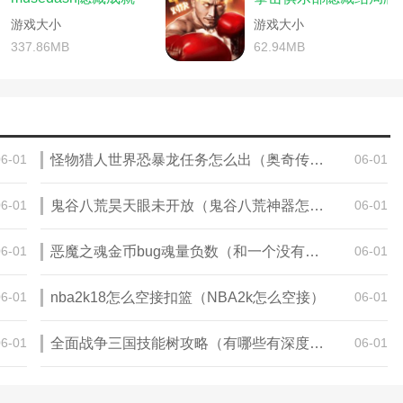
隐藏关卡攻略)
坑爹游戏奇怪的大冒险攻略(坑爹大冒险隐藏关卡)
(诛仙隐藏任务称号我只能帮你到这了)
务)
游戏大小
三国志11隐藏武将149个(三国志11隐藏武将149个怎样调出来)
游戏大小
(诛仙丹顶西施隐藏)
世界隐藏攻略图)
337.86MB
62.94MB
诛仙手游凤凰花隐藏任务)
完美世界从剑阵中幸存怎么过)
诛仙手游东南飞隐藏)
完美世界手游隐藏任务举身赴清池)
仙手游支线任务攻略)
完美世界手游的隐藏任务)
略(诛仙手游隐藏任务蒲公英详细攻略)
游戏怎么隐藏游戏)
器隐藏外观物品什么时候刷新)
勇者斗恶龙11贤者之石的去向支线任务怎么做)
(火影忍者手游幻境隐藏忍者)
06-01
怪物猎人世界恐暴龙任务怎么出（奥奇传说怎么把暴暴龙在超进化里弄出）
06-01
仙手游曾书书阵灵)
诛仙手游多隐藏任务攻略(诛仙游戏隐藏任务攻略)
忆重现游戏攻略隐藏内容)
手游隐藏任务攻略汇总大全)
(倩女幽魂手游支线任务)
神榜攻略及隐藏物品)
大话手游寻芳隐身攻略(手游寻仙隐藏任务大全)
06-01
鬼谷八荒昊天眼未开放（鬼谷八荒神器怎么开）
06-01
(诛仙手游官网隐藏任务攻略)
支线任务攻略视频)
记忆重构游戏的秘籍(记忆重构攻略隐藏内容)
(完美世界手游隐藏任务攻略)
模拟战手游隐藏宝箱时空裂缝第一...)
完美世界手游隐藏任务20000银元宝)
06-01
恶魔之魂金币bug魂量负数（和一个没有情商的人生活一辈子累吗）
06-01
11隐藏武将全开)
务攻略(完美世界手游仙剑城隐藏任务攻略
手游隐藏任务全藏在哪)
06-01
nba2k18怎么空接扣篮（NBA2k怎么空接）
06-01
完美世界手游隐藏任务攻略大全)
(武林外传手游隐藏任务大全(持续更新
完美世界手游隐藏任务图文攻略图片)
略(妈妈藏起了我的游戏3攻略)
电脑)
勇者斗恶龙11向往地上支线任务(勇者斗恶龙11支线任务攻略)
06-01
全面战争三国技能树攻略（有哪些有深度的书可以推荐）
06-01
略(诛仙隐藏任务四灵幡)
仙钗头凤隐藏任务流程)
(诛仙手游往事随风隐藏任务)
隐藏任务钓鱼时间点)
之地(诛仙手游支线任务血案之地完成攻
手游诛仙攻略隐藏任务)