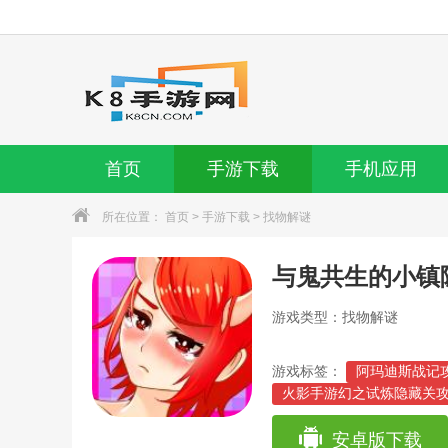
首页
手游下载
手机应用
所在位置：
首页
>
手游下载
>
找物解谜
与鬼共生的小镇
游戏类型：找物解谜
游戏标签：
阿玛迪斯战记
火影手游幻之试炼隐藏关攻
过)
明月传说手游隐藏攻略(明
安卓版下载