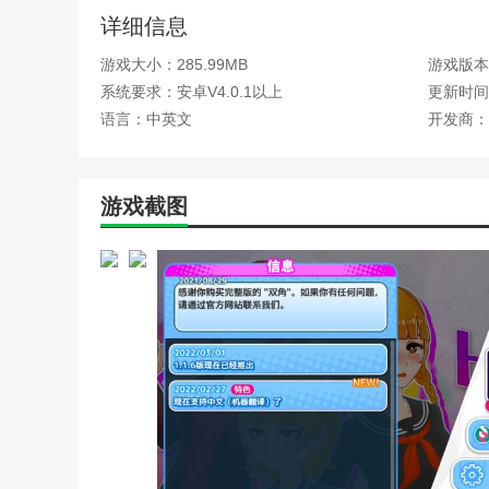
电脑游戏记忆重现攻略(记
详细信息
坑爹大冒险游戏:比较不正
梦幻模拟战手游攻略副本隐
游戏大小：285.99MB
游戏版本：
手游完美世界隐藏任务攻略
系统要求：安卓V4.0.1以上
更新时间：2
天龙八部手游每周任务攻略
语言：中英文
开发商：
完美世界手游生气隐藏任务
完美世界手游隐藏顽皮猴任
视频)
侠客风云传手游支援少林攻
游戏截图
隐藏我的游戏媽媽攻略(隐
勇气之书任务有必要做吗(
诛仙手游称号隐藏任务攻略
诛仙手游环任务攻略(诛仙
诛仙手游隐藏任务攻略昼夜
诛仙手游庄生梦蝶隐藏攻略
祖格隐藏boss饰品获取流程
阿玛拉王国游戏攻略(阿玛
惩戒骑神器隐藏外观(惩戒
风云单机隐藏攻略(风云攻略
手游诛仙的攻略(手游诛仙