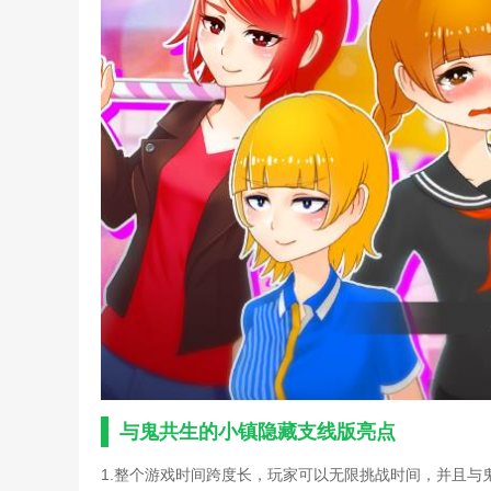
隐藏我的游戏机攻略大全(
勇者斗恶龙11向往地上支
任务怎么做)
诛仙手游曾书书隐藏任务攻
诛仙手游多隐藏任务攻略(
诛仙手游隐藏任务攻略汇总
阿玛迪斯战记攻略及隐藏物
大话手游寻芳隐身攻略(手
单机三国支线任务攻略(单
记忆重构游戏的秘籍(记忆
梦幻模拟战手游时空裂隙攻
一...)
三国志11隐藏武将149个(
手游完美世界隐藏攻略(完
完美世界手游剑阵隐藏任务
完美世界手游隐藏任务图文
片)
隐藏我的游戏机攻略大全(
与鬼共生的小镇隐藏支线版亮点
勇者斗恶龙11向往地上支线
诛仙手游钗头凤隐藏流程攻
1.整个游戏时间跨度长，玩家可以无限挑战时间，并且与