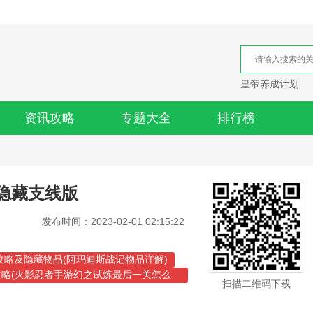
皇帝养成计划
资讯攻略
专题大全
排行榜
隐藏支线版
发布时间：2023-02-01 02:15:22
攻略及隐藏物品(阿玛迪斯战记物品详解)
略(火影忍者手游幻之试炼最后一关怎么
扫描二维码下载
月传说手游隐藏攻略视频)