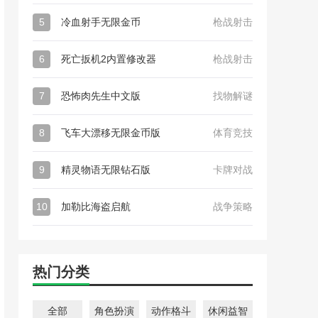
5
冷血射手无限金币
枪战射击
6
死亡扳机2内置修改器
枪战射击
7
恐怖肉先生中文版
找物解谜
8
飞车大漂移无限金币版
体育竞技
9
精灵物语无限钻石版
卡牌对战
10
加勒比海盗启航
战争策略
热门分类
全部
角色扮演
动作格斗
休闲益智