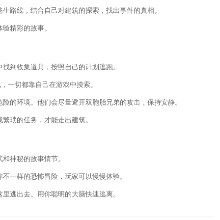
神木枝隐藏任务钓鱼时间点)
逃生路线，结合自己对建筑的探索，找出事件的真相。
彼端(手游诛仙攻略隐藏任务)
略(真爱无价诛仙隐藏任务)
体验精彩的故事。
品(重装机兵隐藏物品及详细攻略)
机我的三国攻略)
藏宝箱(梦幻模拟战手游隐藏宝箱位置大
中找到收集道具，按照自己的计划逃跑。
梦幻诛仙25级隐藏任务攻略)
线，一切都靠自己在游戏中摸索。
方舟智慧岛隐藏任务)
(手游完美世界隐藏任务攻略大全)
常危险的环境。他们会尽量避开双胞胎兄弟的攻击，保持安静。
攻略(完美世界手游诸天剑阵隐藏怎么做)
攻略(完美世界手游隐藏任务)
成繁琐的任务，才能走出建筑。
务攻略(完美世界猴子去哪了)
藏我的游戏攻略大全)
任务(勇者斗恶龙11主线任务)
式和神秘的故事情节。
略(诛仙手游凤头钗隐藏任务攻略)
仙手游隐藏任务小环)
你不一样的恐怖冒险，玩家可以慢慢体验。
诛仙手游四灵幡隐藏任务)
彼端(诛仙手游的隐藏任务昼夜彼端)
这里逃出去。用你聪明的大脑快速逃离。
略(诛仙手游真爱无价隐藏任务)
(牧师祖格隐藏boss饰品获取流程)