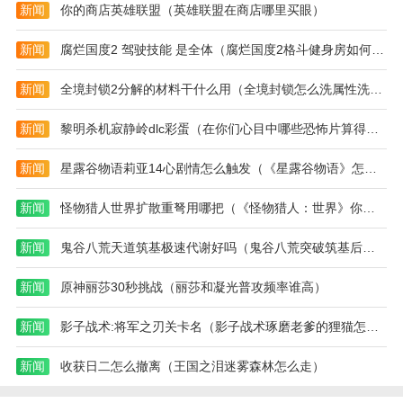
室)
新闻
你的商店英雄联盟（英雄联盟在商店哪里买眼）
新闻
腐烂国度2 驾驶技能 是全体（腐烂国度2格斗健身房如何建设）
新闻
全境封锁2分解的材料干什么用（全境封锁怎么洗属性洗装备方法攻略）
新闻
黎明杀机寂静岭dlc彩蛋（在你们心目中哪些恐怖片算得上是真正的恐怖片）
新闻
星露谷物语莉亚14心剧情怎么触发（《星露谷物语》怎么钓鱼 星露谷物语钓鱼方法及技巧）
新闻
怪物猎人世界扩散重弩用哪把（《怪物猎人：世界》你觉得哪个武器玩起来能轻松一点）
新闻
鬼谷八荒天道筑基极速代谢好吗（鬼谷八荒突破筑基后怎么变强）
新闻
原神丽莎30秒挑战（丽莎和凝光普攻频率谁高）
新闻
影子战术:将军之刃关卡名（影子战术琢磨老爹的狸猫怎么用）
新闻
收获日二怎么撤离（王国之泪迷雾森林怎么走）