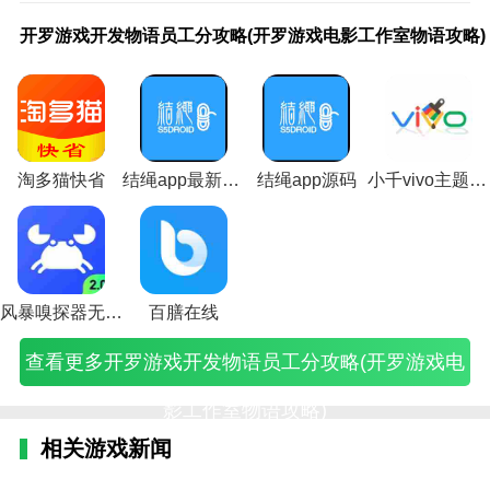
开
游
轩
游
手游轩
轩
游
弥
游
记
弥
游
弥
诺
热
诺
热
工
很好的使用，让你收获在线高效的办公。
罗
戏
辕
戏
辕剑叁
辕
戏
弥
戏
者
弥
戏
弥
亚
血
亚
血
作
开罗游戏开发物语员工分攻略(开罗游戏电影工作室物语攻略)
游
科
传
科
外传天
传
科
尔
动
小
尔
动
尔
传
传
传
传
细
润工作亮点
戏
学
奇
学
之痕攻
奇
学
工
作
寻
工
作
工
说
奇
说
奇
胞
开
工
手
工
略秘籍
手
工
作
的
在
作
的
作
手
手
手
手
中
1、润工作可以自动生成知识库中所有文档的图书计
发
作
游
作
(《轩
游
作
室
工
为
室
工
室
游
游
游
游
文
划，给用户带来很大的帮助。
物
室
工
室
辕剑叁
工
室
(弥
作
哪
(弥
作
(弥
工
工
工
工
版
语
资
作
资
外传天
作
资
弥
技
份
弥
技
弥
作
作
作
作
(工
员
料
室
料
之痕》
室
料
尔
巧
报
尔
巧
尔
室
室
室
室
作
2.您可以自由地组织目录，以便用户可以快速检查文档
工
(游
怎
(游
官方攻
怎
(游
工
(游
纸
工
(游
工
攻
怎
攻
怎
细
淘多猫快省
结绳app最新版本
结绳app源码
小千vivo主题助手内测版下载
的知识，并获得更好的结果。
分
戏
么
戏
略-
么
戏
作
戏
工
作
戏
作
略
么
略
么
胞
攻
科
赚
科
DOMO
赚
科
室
操
作
室
动
室
(诺
赚
(诺
赚
中
3.润工作提供强大的知识管理功能，您可以在业余时间
略
学
钱
学
工作
钱
学
官
作
(记
是
作
在
亚
钱
亚
钱
文
(开
成
攻
工
室)
攻
团
网)
手
者
哪
的
哪
传
攻
传
攻
版
在线学习知识。
罗
员)
略
作
略
队
法)
小
个
工
里)
说
略
说
略
第
游
(轩
室
(轩
成
寻
公
作
个
(热
手
(热
一
戏
辕
属
辕
员)
在
司)
技
人
血
游
血
季)
风暴嗅探器无敌版
百膳在线
电
传
于
传
为
巧
中
传
工
传
影
奇
哪
奇
哪
有
心)
奇
作
奇
查看更多开罗游戏开发物语员工分攻略(开罗游戏电
工
工
个
手
个
哪
工
室
游
作
作
公
游
报
些)
作
攻
戏
室
室
司)
是
社
室
略
可
影工作室物语攻略)
物
赚
哪
工
怎
图)
以
语
钱
个
作)
么
挣
相关游戏新闻
攻
吗)
工
挣
钱
略)
作
钱)
吗)