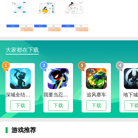
润工作描述
1.润工作是一款常用的手机办公软件。
2.使用它们可以大大提高你的效率，让你享受更高效的
工作。
大家都在下载
3.润工作让桌面更加人性化，你可以随时在线编辑自己
文档的内容。
1
2
3
4
4.免费学习很多丰富的文档知识，不收任何费用就可以
好好利用。
润工作函数
深城全结局解锁版
我要当忍者无限金币版
追风赛车
地下城
1.润工作为用户提供强大的文件管理功能，用户可以更
下载
下载
下载
下
快更有效的在线管理文件。
2.它带来了许多丰富的功能，应用非常广泛。新用户可
以使用更多匹配的知识服务来学习当前的文档知识。
游戏推荐
3.润工作提供云同步办公功能，即使没有及时靠近也能