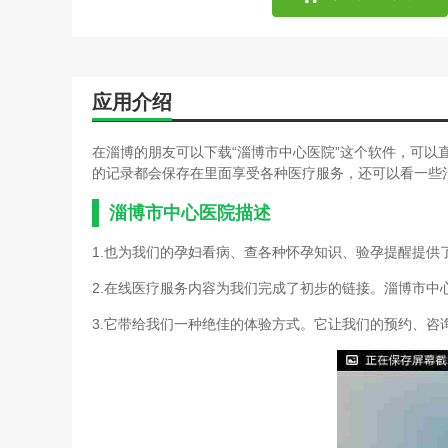
游戏攻略文章英雄联盟(英
单机医院逃脱游戏攻略(逃
僵尸医院手游攻略(僵尸医
单机医院逃脱游戏攻略(逃
应用介绍
苹果游戏中心资料(iphone
主题模拟医院游戏攻略(中
单机医院逃脱游戏攻略(以
在淄博的朋友可以下载“淄博市中心医院”这个软件，可以
恐怖废医院游戏攻略(废弃
的记录都会保存在里面享受各种医疗服务，还可以看一些
苹果游戏中心资料(苹果游
双点医院连眉怪(双点医院
淄博市中心医院描述
腾讯游戏首测攻略(腾讯手
1.也为我们的孕妇看病、查各种怀孕知识、验孕提醒提供
主题模拟医院游戏攻略(主
空间小游戏口袋妖怪攻略(
2.在线医疗服务内容为我们完成了初步的链接。淄博市中
恐怖废医院游戏攻略(恐怖
苹果游戏中心资料(游戏中
3.它带给我们一种绝佳的体验方式。它让我们的预约、
双点医院连眉怪(双点医院
我的医院安卓游戏攻略(我
主题医院手机游戏攻略(主
模拟医院手游攻略(模拟医院
我的医院安卓游戏攻略(医