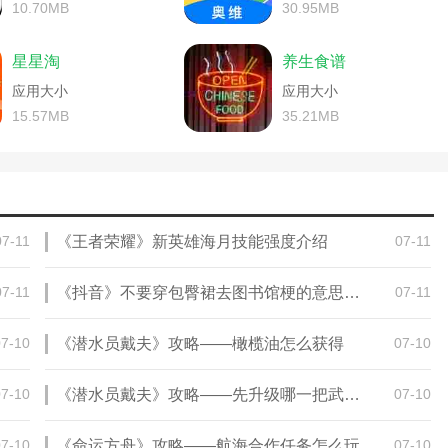
)
ios)
我的医院安卓游戏攻略(医院手机游戏)
10.70MB
30.95MB
院游戏安卓)
游下载)
pp游戏技巧论坛(pp游戏中心官网)
院逃生游戏)
攻略无人的医院)
模拟医院手游攻略(模拟医院手游攻略医生)
星星淘
养生食谱
逃脱游戏攻略无人的医院)
院游戏)
主题医院手游新手攻略(主题医院游戏)
戏应用中心)
手机游戏)
应用大小
完美世界手游攻略礼包(完美世界手游大玩家礼包领取中心)
应用大小
168游戏中心官网)
的游戏)
游戏医院经理模拟器攻略(模拟医院游戏)
15.57MB
35.21MB
结号游戏中心官方)
手游医生攻略)
激战2活动中心(激战2活动中心攻略)
中心(第五人格吧百度贴吧)
神病医院游戏)
龙之谷手游月卡攻略(龙之谷手游礼包中心)
活攻略服务中心)
戏攻略无人的医院)
模拟医院手游攻略ios(模拟医院手游攻略医生)
越火线攻略中心)
机游戏)
蓝游戏中心)
游戏安全中心解封问题怎么答?)
医院机器人游戏攻略(模拟医院的游戏)
07-11
《王者荣耀》新英雄海月技能强度介绍
07-11
中心(第五人格通关攻略)
理模拟器中文版)
激战2活动中心(激战2最新活动)
略(康复医院游戏)
戏攻略无人的医院)
模拟医院手游攻略ios(模拟医院怎么玩)
游戏中心)
)
腾讯游戏安全中心问题解答(腾讯游戏安全中心问题解答十个2021)
07-11
《抖音》不要穿包臀裙去图书馆梗的意思介绍
07-11
(密室逃脱小房间攻略)
生攻略)
医院机器人游戏攻略(无人医院小游戏攻略)
大全(倩女申诉中心)
中心)
恐怖医院2游戏攻略(恐怖医院2手机游戏攻略)
07-10
《潜水员戴夫》攻略——橄榄油怎么获得
07-10
攻略(穿越火线枪战王者塔防攻略)
戏)
诺亚传说手游工作室攻略(诺亚传说个人中心)
(小米游戏逃离密室攻略)
院)
腾讯游戏网络异常攻略大全(腾讯游戏安全中心显示网络异常)
07-10
《潜水员戴夫》攻略——先升级哪一把武器好
07-10
攻略(枪战王者手游塔防守护中心攻略图)
不容易攻略)
医院机器人游戏攻略(游戏无人医院攻略)
成攻略(腾讯弹弹堂手游礼包领取中心)
的恐怖游戏)
正版三国网页游戏攻略(三国游戏大全中心)
技巧(王者荣耀内测皮肤怎么弄)
禁止游戏登录)
恐怖医院2游戏攻略(恐怖医院2怎么玩)
07-10
《命运方舟》攻略——航海合作任务怎么玩
07-10