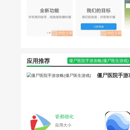
医院解谜类密室逃脱游戏攻
4.在任何时候，我们都可以得到有效的治疗，帮助我们快
游戏俱乐部新手教程(游戏
在医院逃脱的游戏攻略(逃
编辑推荐
畅游岛游戏中心(畅游岛游
中和:推荐最适合自己的解决方案。很有用！它能帮你解
恐怖医院游戏玩法(恐怖医
模拟医院我是院长手游攻略
百家医疗:这个软件有很多医生，也很专业，很权威。如
三国群英传手机游戏攻略问
答你。
医院解谜类密室逃脱游戏攻
畅游岛游戏中心(畅游用户
应用推荐
恐怖医院游戏玩法(医院恐
僵尸医院手游攻略(僵尸医生游戏)
模拟医院我是院长手游攻略
密室逃脱游戏攻略医院(密室逃脱
三国群英传手机游戏攻略问
游戏攻略文章英雄联盟(英雄联盟
僵尸医院手游
医院模拟医生急诊游戏攻略
僵尸医院手游攻略(僵尸医院手游攻
正版手游新手攻略(新新手
苹果游戏中心资料(iphone游戏中心
住院部逃脱游戏攻略(恐怖
单机医院逃脱游戏攻略(以医院为
医院模拟医生急诊游戏攻略
苹果游戏中心资料(苹果游戏大厅)
住院部逃脱游戏攻略(逃脱
腾讯游戏首测攻略(腾讯手游内测体
内涵西游记手游攻略(西游
空间小游戏口袋妖怪攻略(口袋妖
瓷都德化
手机医院解密游戏攻略(模
苹果游戏中心资料(游戏中心苹果手
医院主题逃脱游戏攻略(恐
我的医院安卓游戏攻略(我的医院
应用大小