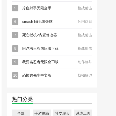
5
冷血射手无限金币
枪战射击
6
smash hit无限铁球
休闲益智
7
死亡扳机2内置修改器
枪战射击
8
阿尔法王牌国际服下载
枪战射击
9
我要当忍者无限金币版
动作格斗
10
恐怖肉先生中文版
找物解谜
热门分类
全部
手游辅助
社交聊天
系统工具