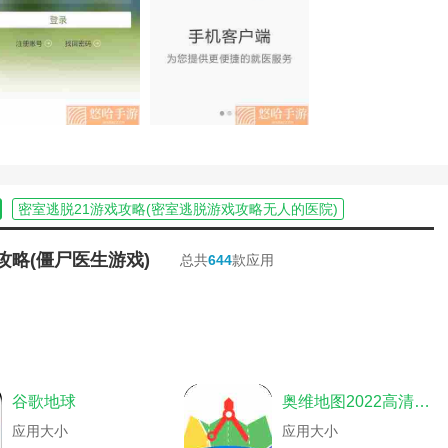
略(密室逃脱逃出恐怖医院攻略)
速康复。
中心俱乐部攻略)
离医院的游戏)
戏大厅)
决问题。用户可以在线咨询医疗信息。
院小游戏)
(模拟医院我是院长手游攻略下载)
果你有任何关于健康的问题，你可以在这个软件里问医生。医生会尽快回
答中心(三国群英传吧百度贴吧)
略(医院密室逃脱攻略图解)
中心)
怖游戏)
密室逃脱21游戏攻略(密室逃脱游戏攻略无人的医院)
(我是院长游戏攻略)
之恐怖医院攻略)
逃离僵尸医院游戏攻略(逃离僵尸医院游戏攻略视频)
答中心(三国群英传游侠网)
攻略中心手机版)
单机医院逃脱游戏攻略(逃出医院的恐怖游戏)
攻略(僵尸医生游戏)
总共
644
款应用
(急诊手术模拟)
略视频)
单机医院逃脱游戏攻略(逃离恐怖医院游戏)
游中心)
)
主题模拟医院游戏攻略(中心医院模拟游戏)
医院逃脱怎么过关)
主体的逃脱游戏)
恐怖废医院游戏攻略(废弃医院游戏攻略)
(模拟急诊手术游戏)
双点医院连眉怪(双点医院连眉怪太少了)
医院不容易攻略)
验中心)
主题模拟医院游戏攻略(主题医院模拟医院攻略)
记中心内涵)
怪游戏中心攻略)
恐怖废医院游戏攻略(恐怖医院的游戏)
谷歌地球
奥维地图2022高清卫星地图手机版
拟医院游戏攻略)
机)
双点医院连眉怪(双点医院连眉怪怎么击中)
怖医院逃脱解密恐怖游戏)
游戏破解版)
主题医院手机游戏攻略(主题医院游戏)
应用大小
应用大小