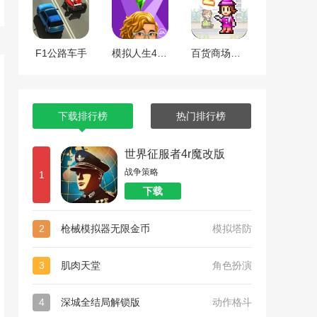
F1公路车手
模拟人生4全dlc整合版
百货商场物语2
下载排行榜
热门排行榜
世界征服者4r魔改版
战争策略
1
下载
2
枪械模拟器无限金币
模拟塔防
3
肌肉天堂
角色扮演
4
深城全结局解锁版
动作格斗