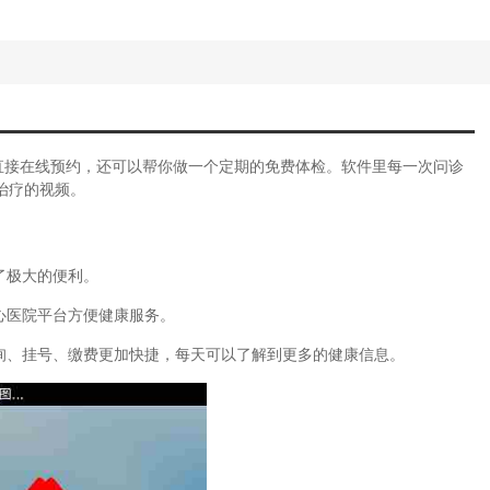
雄联盟攻略中心手机版)
出医院的恐怖游戏)
院手游攻略视频)
离恐怖医院游戏)
游戏中心)
心医院模拟游戏)
医院为主体的逃脱游戏)
直接在线预约，还可以帮你做一个定期的免费体检。软件里每一次问诊
医院游戏攻略)
治疗的视频。
戏大厅)
连眉怪太少了)
游内测体验中心)
了极大的便利。
题医院模拟医院攻略)
口袋妖怪游戏中心攻略)
心医院平台方便健康服务。
医院的游戏)
心苹果手机)
咨询、挂号、缴费更加快捷，每天可以了解到更多的健康信息。
连眉怪怎么击中)
的医院游戏破解版)
题医院游戏)
手游攻略ios)
院手机游戏)