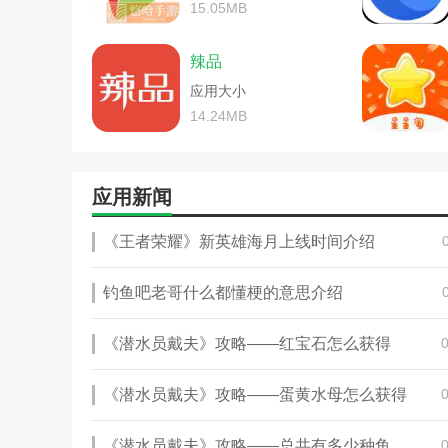
游戏认证资料(游戏认证中心
模拟医院手游攻略(模拟医院手游攻略
15.05MB
手机医院解密游戏攻略(医
主题医院手机游戏攻略(主题医院手
医院主题逃脱游戏攻略(医
密室逃脱游戏1攻略(密室逃脱游戏
辣品
密室逃脱游戏带攻略(密室
医院的手机游戏攻略大全(好玩的医
腾讯猫咪游戏攻略(猫咪游
应用大小
模拟医院手游攻略ios(模拟医院类
168手机游戏平台攻略大全(
医院的手机游戏攻略大全(一款医院
14.24MB
集结号游戏斗地主攻略(集
主题医院手游新手攻略(主题医院
第五人格手机游戏攻略问答
精神病院逃脱小游戏攻略(逃出精
僵尸部落游戏攻略(僵尸生
密室逃脱游戏20攻略(密室逃脱游
应用新闻
腾讯游戏穿越火线攻略(穿
手机单机医院游戏攻略(建医院的单
大蓝手游传奇来了攻略(大
腾讯游戏安全中心问题解答(腾讯
《王者荣耀》新英雄海月上线时间介绍
第五人格手机游戏攻略问答
游戏医院经理模拟器攻略(医院经
康复公司医疗模拟器游戏攻
密室逃脱23游戏攻略(密室逃脱游
手机游戏拿坚果攻略(坚果
手机单机医院游戏攻略(医院的游戏
钓鱼吧老哥什么都懂梗的意思介绍
小米游戏中心密室逃脱攻略
协和医院逃脱游戏攻略(密室医院逃
倩女幽魂手游客服申诉攻略
畅易阁怀旧服交易平台(畅易阁交易
《潜水员戴夫》攻略——红宝石怎么获得
枪战王者手游塔防守护中心
模拟医院手游攻略布局(模拟医院游
小米游戏中心密室逃脱攻略
手机游戏主题医院攻略(游戏主题医
《潜水员戴夫》攻略——蛋黄水母怎么获得
枪战王者手游塔防守护中心
协和医院逃脱游戏攻略(逃脱医院
腾讯弹弹堂手游挚友任务完
在医院逃脱的游戏攻略(逃出医院
小米游戏中心王者荣耀皮肤
qq游戏禁止查看资料(qq安全中心
《潜水员戴夫》攻略——总共有多少种鱼