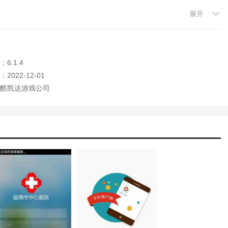
室逃脱游戏攻略无人的医院)
展开
拟医院怎么玩)
查。
院的游戏)
腾讯游戏安全中心问题解答十个2021)
提供保障。
室医院逃生攻略)
6.1.4
户，享受各种服务。
医院小游戏攻略)
2022-12-01
易阁交易中心)
院2手机游戏攻略)
酷凯达游戏公司
拟医院游戏)
我们免费学到很多东西。
诺亚传说个人中心)
戏主题医院)
查询相应医院的信息。
(腾讯游戏安全中心显示网络异常)
方便。
脱医院不容易攻略)
无人医院攻略)
出医院的恐怖游戏)
国游戏大全中心)
安全中心禁止游戏登录)
院2怎么玩)
让咨询更方便。
没有经营模拟医院的手游)
解决问题。
题医院手游下载)