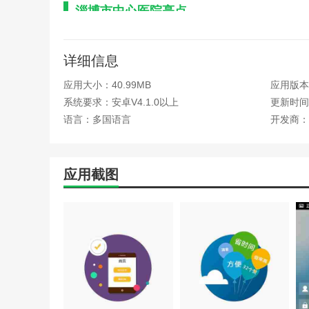
淄博市中心医院亮点
密室逃脱23游戏攻略(密
模拟医院手游攻略ios(模
1.和医生的聊天记录是完整的，每天的问诊记录都有我们
手机单机医院游戏攻略(医
腾讯游戏安全中心问题解答(
详细信息
2.看到关于健康的信息，淄博市中心医院可以免费为用户
协和医院逃脱游戏攻略(密
应用大小：40.99MB
应用版本：
3.让我们过上更健康的生活，有效帮助我们对待每一个用
医院机器人游戏攻略(无人
系统要求：安卓V4.1.0以上
更新时间：
畅易阁怀旧服交易平台(畅
淄博市中心医院优势
恐怖医院2游戏攻略(恐怖医
语言：多国语言
开发商：
模拟医院手游攻略布局(模
1.这是推荐给你的健康管理模式。淄博市中心医院可以让
诺亚传说手游工作室攻略(
手机游戏主题医院攻略(游
2.专业的医疗信息每天都会推荐给我们，方便我们了解和
应用截图
腾讯游戏网络异常攻略大全
3.预约挂号、网上挂号看病缴费、查询各种医学知识更加
协和医院逃脱游戏攻略(逃
医院机器人游戏攻略(游戏
淄博市中心医院函数
在医院逃脱的游戏攻略(逃
正版三国网页游戏攻略(三
1.学习各类健康相关问答，快速查阅专业医疗信息。
qq游戏禁止查看资料(qq
恐怖医院2游戏攻略(恐怖医
2.日常健康信息知识。我们有什么问题？淄博市中心医院
模拟医院手游攻略布局(有
3.贴近我们的日常生活，提供高效的服务，及时帮助我们
手机游戏主题医院攻略(主